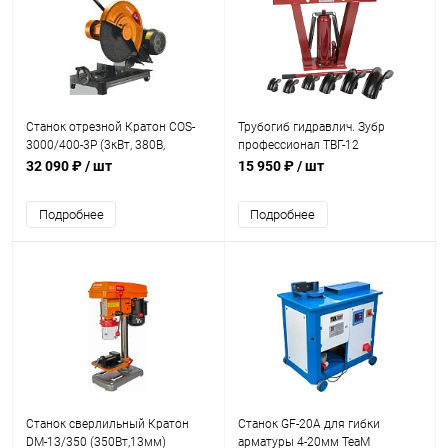
Станок отрезной Кратон COS-
Трубогиб гидравлич. Зубр
3000/400-3P (3кВт, 380В,
профессионал TВГ-12
400мм)
вертикальный ручной 12т
32 090 ₽
/ шт
15 950 ₽
/ шт
Подробнее
Подробнее
Станок сверлильный Кратон
Станок GF-20A для гибки
DM-13/350 (350Вт,13мм)
арматуры 4-20мм TeaM