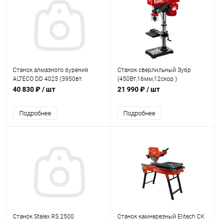
Станок алмазного бурения
Станок сверлильный Зубр
ALTECO DD 4025 (3950вт.
(450Вт,16мм,12скор.)
255мм. 580об/мин., мокр.
40 830 ₽
/ шт
21 990 ₽
/ шт
сверление)
Подробнее
Подробнее
Станок Stalex RS 2500
Станок камнерезный Elitech CK