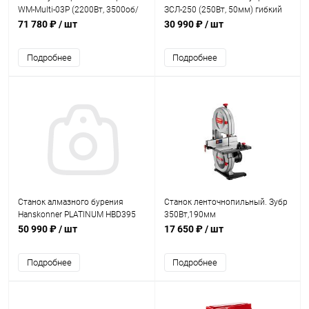
WM-Multi-03P (2200Вт, 3500об/
ЗСЛ-250 (250Вт, 50мм) гибкий
мин, 70мм,3 ножа)
вал
71 780 ₽
/ шт
30 990 ₽
/ шт
Подробнее
Подробнее
Станок алмазного бурения
Станок ленточнопильный. Зубр
Hanskonner PLATINUM HBD395
350Вт,190мм
(3950вт. 260мм. 600об/мин.,
50 990 ₽
/ шт
17 650 ₽
/ шт
дисплей)
Подробнее
Подробнее