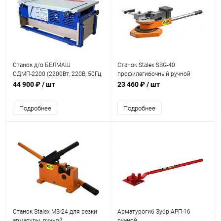
Станок д/о БЕЛМАШ
Станок Stalex SBG-40
СДМП-2200 (2200Вт, 220В, 50Гц,
профилегибочный ручной
250мм, стол 732*456 мм
44 900 ₽
/ шт
23 460 ₽
/ шт
Подробнее
Подробнее
Станок Stalex MS-24 для резки
Арматурогиб Зубр АРП-16
арматуры, ручной
ручной