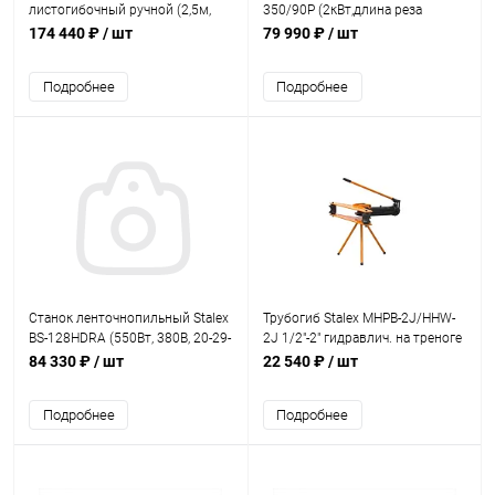
листогибочный ручной (2,5м,
350/90P (2кВт,длина реза
макс толщ 0,75мм, макс угол
900мм, глубина 90/65мм,
174 440 ₽
/ шт
79 990 ₽
/ шт
150 град, без ножа)
d=350)
Подробнее
Подробнее
Станок ленточнопильный Stalex
Трубогиб Stalex MHPB-2J/HHW-
BS-128HDRA (550Вт, 380В, 20-29-
2J 1/2"-2" гидравлич. на треноге
м/мин, лента 12,5х0.6х1638мм)
84 330 ₽
/ шт
22 540 ₽
/ шт
Подробнее
Подробнее