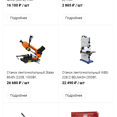
16 100 ₽
/ шт
2 865 ₽
/ шт
Подробнее
Подробнее
Станок ленточнопильный Stalex
Станок ленточнопильный WBS-
BS-85 (220В, 1000Вт,
228/2 BELMASH (350Вт,
13х0.65х1325 мм)
300*300мм)
26 680 ₽
/ шт
22 490 ₽
/ шт
Подробнее
Подробнее