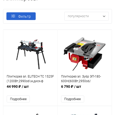
популярности
Фильтр
Плиткорез эл. ELITECH ТС 1525F12
Плиткорез эл. Зубр ЭП-180-
(1200Вт,2990об\м,диск-ф
600Н(600Вт,2950об/
250х25.4мм,1250х460мм,рез-52/46мм,45°
мин,макс.глуб.90гр-33мм/45гр-27мм
44 990 ₽
/ шт
6 790 ₽
/ шт
Подробнее
Подробнее