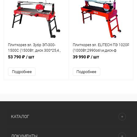
Плиткорез эл. Зубр ЭП-300-
Плиткорез эл. ELITECH ПЭ 1020Р09
1500С (1500Вт, диск 300*25,4.,
(1000Вт,2990об\м,диск-ф
дл. реза 1200мм., макс. глуб.
200х25.4мм,950х390мм,рез-32/28мм
53 790 ₽
/ шт
39 990 ₽
/ шт
65мм)
Подробнее
Подробнее
КАТАЛОГ
ДОКУМЕНТЫ