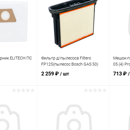
ик
К сравнению
Купить в 1 клик
К сравнению
Купит
В наличии
В избранное
В наличии
В изб
рник ELITECH ПС
Фильтр д/пылесоса Filtero
Мешок-пы
FP125(пылесос Bosch GAS 50)
05 (4) P
2 259 ₽
713 ₽
/ шт
корзину
В корзину
ик
К сравнению
Купить в 1 клик
К сравнению
Купит
В наличии
В избранное
В наличии
В изб