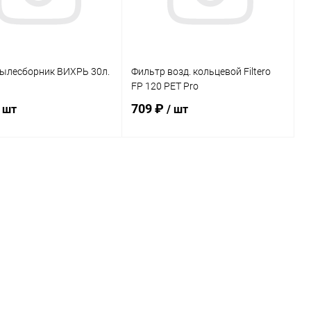
ылесборник ВИХРЬ 30л.
Фильтр возд. кольцевой Filtero
FP 120 PET Pro
709 ₽
/ шт
/ шт
В корзину
В корзину
ь в 1 клик
К сравнению
Купить в 1 клик
К сравнению
ранное
В наличии
В избранное
В наличии