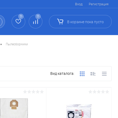
Вход
Регистрация
0
0
В корзине
пока
пусто
•
Пылесборники
Вид каталога: