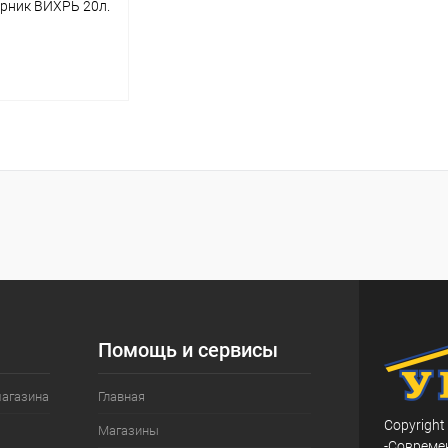
рник ВИХРЬ 20л.
корзину
ик
К сравнению
В наличии
Помощь и сервисы
магазина
Главная
Copyright
Магазины
-Совреме