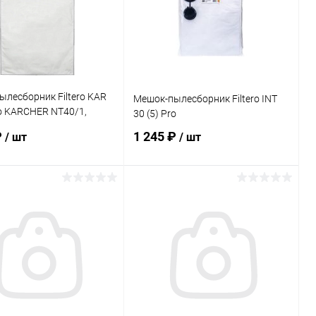
лесборник Filtero KAR
Мешок-пылесборник Filtero INT
ro KARCHER NT40/1,
30 (5) Pro
₽
1 245 ₽
/ шт
/ шт
В корзину
В корзину
ь в 1 клик
Сравнение
Купить в 1 клик
Сравнение
ранное
В наличии
В избранное
В наличии