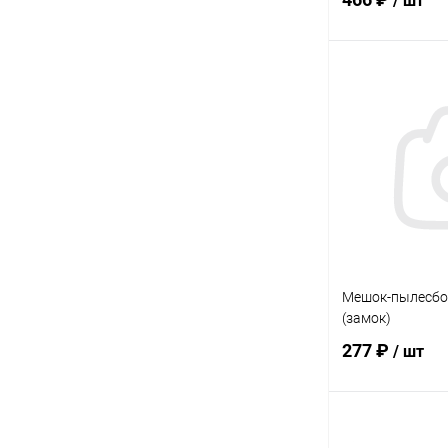
/ шт
В 
Купить в 1 кл
В избранное
Мешок-пылесбор
(замок)
277 ₽
/ шт
В 