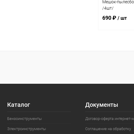
Мешок-пылесбо
/4шт/
690 ₽
/ шт
В 
Купить в 1 кл
В избранное
Каталог
Документы
Бензоинструменты
Договор-оферта интернет-
Электроинструменты
Соглашение на обработку