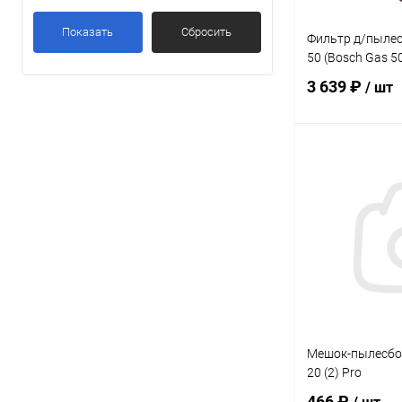
Показать
Сбросить
Фильтр д/пыле
50 (Bosch Gas 5
3 639 ₽
/ шт
В 
Купить в 1 кл
В избранное
Мешок-пылесбор
20 (2) Pro
466 ₽