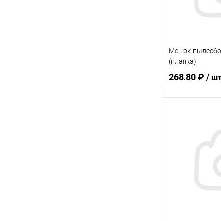
Мешок-пылесбор
(планка)
268.80 ₽
/ ш
В 
Купить в 1 кл
В избранное