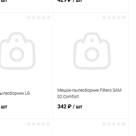
/ шт
/ шт
В корзину
В корзину
ь в 1 клик
К сравнению
Купить в 1 клик
К сравнению
ранное
В наличии
В избранное
В наличии
Мешок-пылесборник Filtero SAM
ылесборник LG
02 Comfort
342 ₽
/ шт
/ шт
В корзину
В корзину