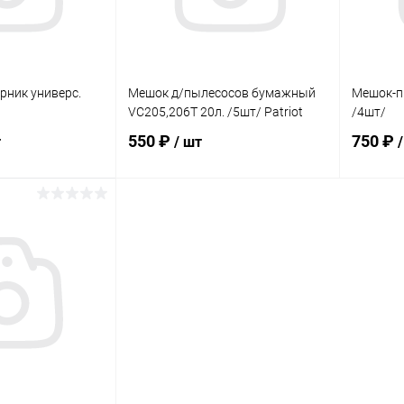
ник универс.
Мешок д/пылесосов бумажный
Мешок-п
VC205,206T 20л. /5шт/ Patriot
/4шт/
550 ₽
750 ₽
т
/ шт
корзину
В корзину
ик
К сравнению
Купить в 1 клик
К сравнению
Купит
В наличии
В избранное
В наличии
В изб