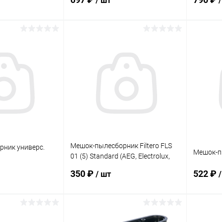
/ шт
корзину
В корзину
ик
К сравнению
Купить в 1 клик
К сравнению
Купит
В наличии
В избранное
В наличии
В изб
Мешок-пылесборник Filtero FLS
ник универс.
Мешок-п
01 (5) Standard (AEG, Electrolux,
Philips, Bork)
350 ₽
522 ₽
/ шт
корзину
В корзину