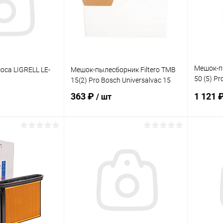
Мешок-пы
оса LIGRELL LE-
Мешок-пылесборник Filtero TMB
50 (5) P
15(2) Pro Bosch Universalvac 15
NT65/2
363 ₽
1 121 
/ шт
корзину
В корзину
ик
Сравнение
Купить в 1 клик
Сравнение
Купит
В наличии
В избранное
В наличии
В изб