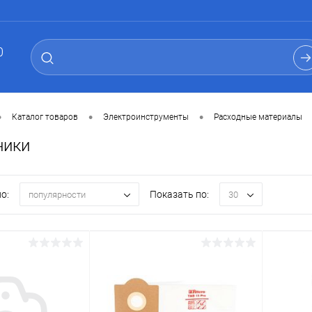
0
•
•
•
Каталог товаров
Электроинструменты
Расходные материалы
ники
о:
Показать по:
популярности
30