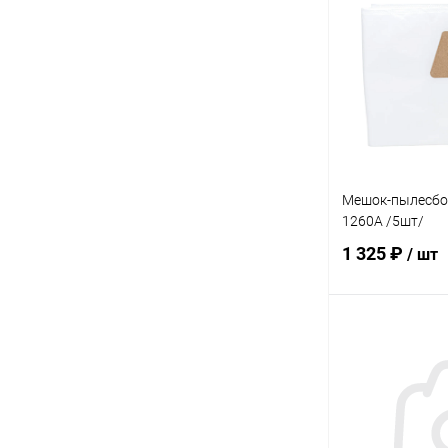
Купить в 1 кл
В избранное
Мешок-пылесбо
1260А /5шт/
1 325 ₽
/ шт
В 
Купить в 1 кл
В избранное