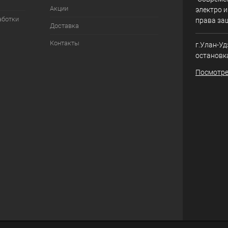
Акции
электро и
аботки
права за
Доставка
Контакты
г.Улан-Уд
остановк
Посмотре