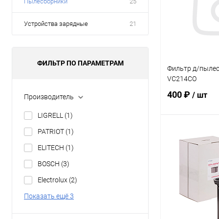
Пылесборники
25
Устройства зарядные
21
ФИЛЬТР ПО ПАРАМЕТРАМ
Фильтр д/пылес
VC214CO
400 ₽
/ шт
Производитель
LIGRELL
(1)
PATRIOT
(1)
В 
ELITECH
(1)
Купить в 1 кл
BOSCH
(3)
В избранное
Electrolux
(2)
Показать ещё 3