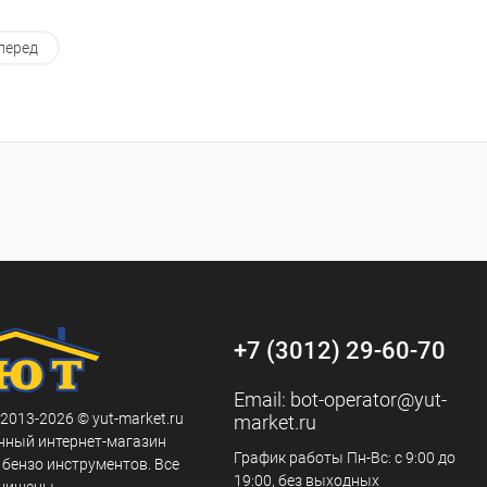
перед
+7 (3012) 29-60-70
Email:
bot-operator@yut-
 2013-2026 © yut-market.ru
market.ru
нный интернет-магазин
График работы Пн-Вс: с 9:00 до
 бензо инструментов. Все
19:00, без выходных