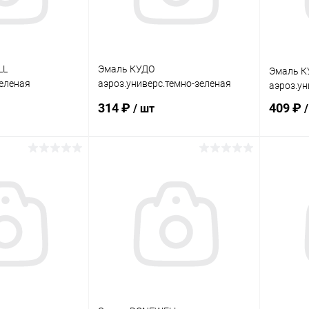
LL
Эмаль КУДО
Эмаль К
зеленая
аэроз.универс.темно-зеленая
аэроз.ун
л
0,52л
314 ₽
409 ₽
/ шт
корзину
В корзину
ик
Сравнение
Купить в 1 клик
Сравнение
Купит
В наличии
В избранное
В наличии
В изб