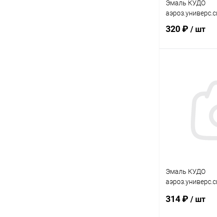
Эмаль КУДО
аэроз.универс.с
320 ₽
/ шт
В 
Купить в 1 кл
В избранное
Эмаль КУДО
аэроз.универс.
0,52л
314 ₽
/ шт