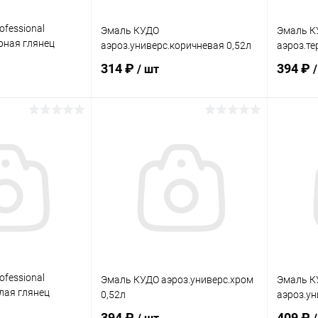
fessional
Эмаль КУДО
Эмаль К
рная глянец
аэроз.универс.коричневая 0,52л
аэроз.те
314 ₽
394 ₽
/ шт
корзину
В корзину
ик
Сравнение
Купить в 1 клик
Сравнение
Купит
В наличии
В избранное
В наличии
В изб
fessional
Эмаль КУДО аэроз.универс.хром
Эмаль К
лая глянец
0,52л
аэроз.ун
394 ₽
409 ₽