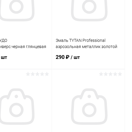
УДО
Эмаль TYTAN Professional
иверс.черная глянцевая
аэрозольная металлик золотой
400мл.
290 ₽
/ шт
/ шт
В корзину
В корзину
ь в 1 клик
Сравнение
Купить в 1 клик
Сравнение
ранное
В наличии
В избранное
В наличии