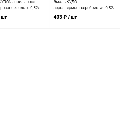
KYRON акрил аэроз.
Эмаль КУДО
 розовое золото 0,52л
аэроз.термост.серебристая 0,52л
403 ₽
/ шт
/ шт
В корзину
В корзину
ь в 1 клик
Сравнение
Купить в 1 клик
Сравнение
ранное
В наличии
В избранное
В наличии