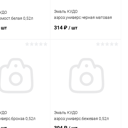
Эмаль КУДО
УДО
аэроз.универс.черная матовая
рмост.белая 0,52л
0,52л
314 ₽
/ шт
/ шт
В корзину
В корзину
ь в 1 клик
Сравнение
Купить в 1 клик
Сравнение
ранное
В наличии
В избранное
В наличии
УДО
Эмаль КУДО
иверс.бронза 0,52л
аэроз.универс.бежевая 0,52л
304 ₽