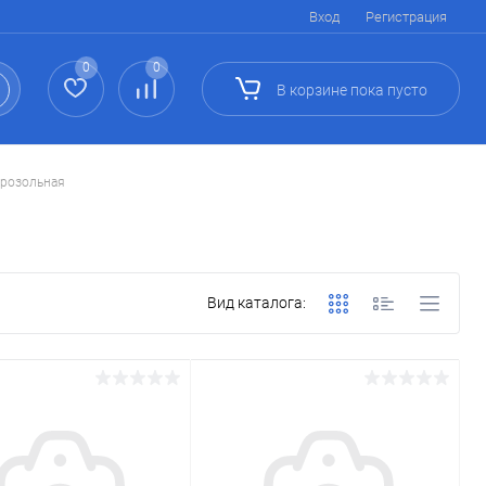
Вход
Регистрация
0
0
В корзине
пока
пусто
эрозольная
Вид каталога: