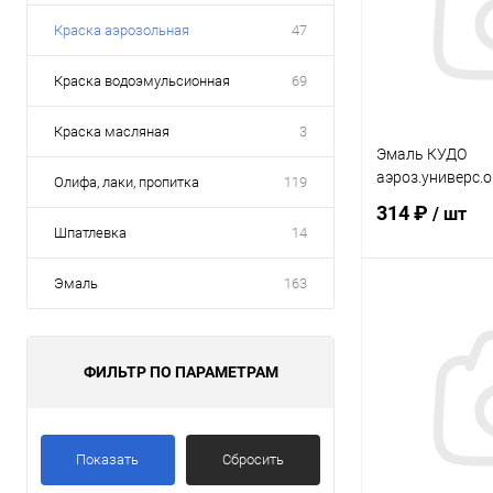
Краска аэрозольная
47
Краска водоэмульсионная
69
Краска масляная
3
Эмаль КУДО
аэроз.универс.
Олифа, лаки, пропитка
119
314 ₽
/ шт
Шпатлевка
14
Эмаль
163
В 
Купить в 1 кл
ФИЛЬТР ПО ПАРАМЕТРАМ
В избранное
Показать
Сбросить