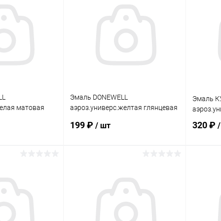
ик
Сравнение
Купить в 1 клик
Сравнение
Купит
В наличии
В избранное
В наличии
В изб
LL
Эмаль DONEWELL
Эмаль К
белая матовая
аэроз.универс.желтая глянцевая
аэроз.ун
0,52л
199 ₽
320 ₽
/ шт
корзину
В корзину
ик
Сравнение
Купить в 1 клик
Сравнение
Купит
В наличии
В избранное
В наличии
В изб