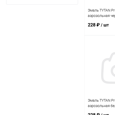
Эмаль TYTAN Pro
аэрозольная че
400мл.
228 ₽
/ шт
В 
Купить в 1 кл
В избранное
Эмаль TYTAN Pro
аэрозольная бе
400мл.
228 ₽