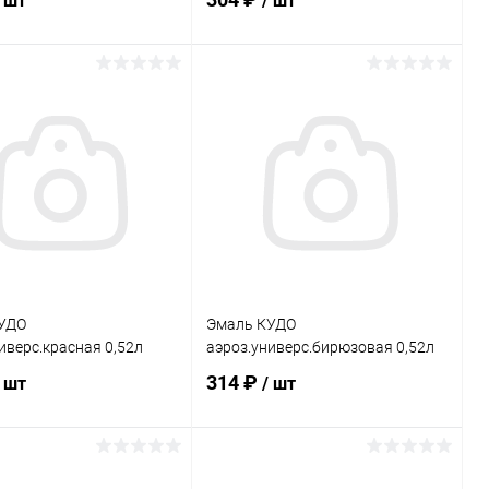
/ шт
/ шт
В корзину
В корзину
ь в 1 клик
Сравнение
Купить в 1 клик
Сравнение
ранное
В наличии
В избранное
В наличии
УДО
Эмаль КУДО
иверс.красная 0,52л
аэроз.универс.бирюзовая 0,52л
314 ₽
/ шт
/ шт
В корзину
В корзину