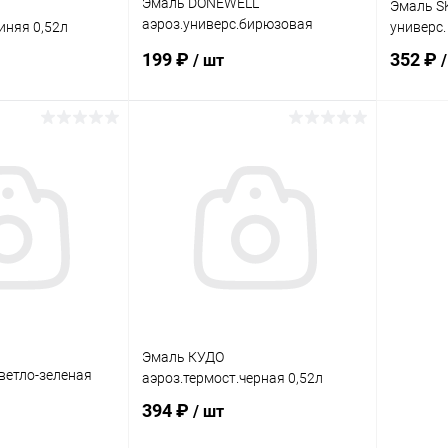
Эмаль DONEWELL
Эмаль S
аэроз.универс.бирюзовая
иняя 0,52л
универс.
глянцевая 0,52л
199 ₽
352 ₽
/ шт
корзину
В корзину
ик
Сравнение
Купить в 1 клик
Сравнение
Купит
В наличии
В избранное
В наличии
В изб
Эмаль КУДО
светло-зеленая
аэроз.термост.черная 0,52л
394 ₽
/ шт