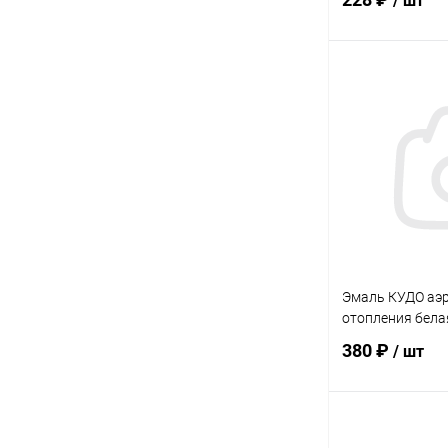
/ шт
В 
Купить в 1 кл
В избранное
Эмаль КУДО аэр
отопления бела
380 ₽
/ шт
В 