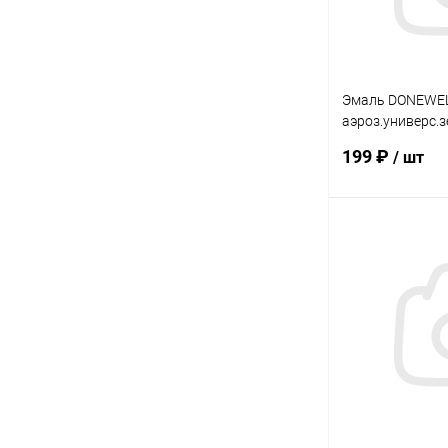
Эмаль DONEWE
аэроз.универс.
глянцевая 0,52
199 ₽
/ шт
В 
Купить в 1 кл
В избранное