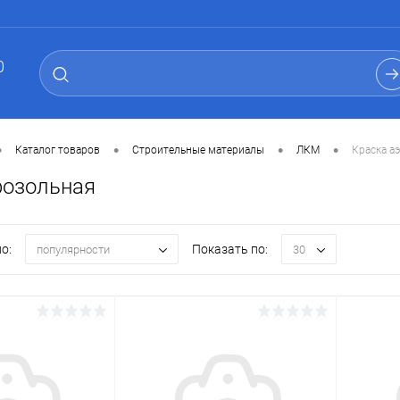
0
•
•
•
•
Каталог товаров
Строительные материалы
ЛКМ
Краска а
розольная
о:
Показать по:
популярности
30