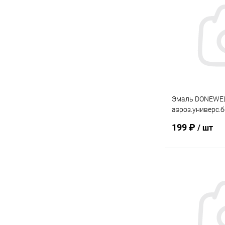
Купить в 1 кл
В избранное
Эмаль DONEWE
аэроз.универс.
0,52л
199 ₽
/ шт
В 
Купить в 1 кл
В избранное