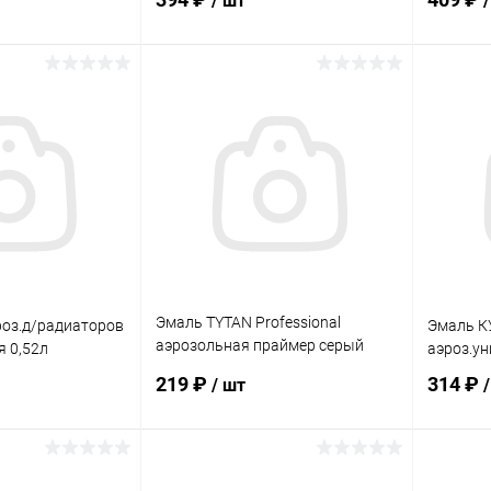
/ шт
корзину
В корзину
ик
Сравнение
Купить в 1 клик
Сравнение
Купит
В наличии
В избранное
В наличии
В изб
Эмаль TYTAN Professional
оз.д/радиаторов
Эмаль К
аэрозольная праймер серый
я 0,52л
аэроз.ун
400мл.
219 ₽
314 ₽
/ шт
корзину
В корзину