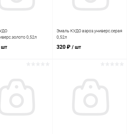
УДО
Эмаль КУДО аэроз.универс.серая
иверс.золото 0,52л
0,52л
320 ₽
/ шт
/ шт
В корзину
В корзину
ь в 1 клик
Сравнение
Купить в 1 клик
Сравнение
ранное
В наличии
В избранное
В наличии