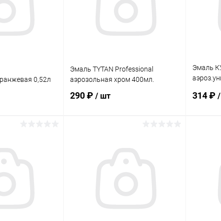
Эмаль К
Эмаль TYTAN Professional
аэроз.ун
оранжевая 0,52л
аэрозольная хром 400мл.
0,52л
290 ₽
314 ₽
/ шт
корзину
В корзину
ик
Сравнение
Купить в 1 клик
Сравнение
Купит
В наличии
В избранное
В наличии
В изб