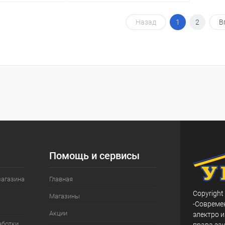
корзину
В корзину
Назад
1
2
В
ик
Сравнение
Купить в 1 клик
Сравнение
В наличии
В избранное
В наличии
Помощь и сервисы
магазина
Главная
Copyright
Магазины
-Совреме
Акции
электро и
аботки