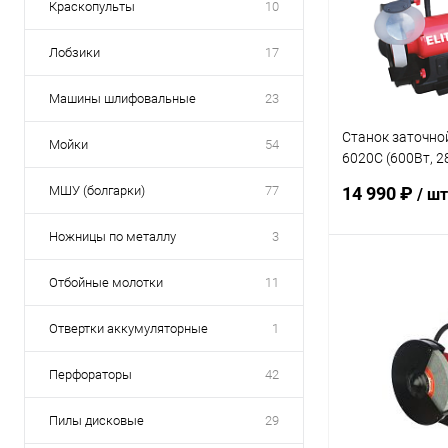
Краскопульты
10
Лобзики
17
Машины шлифовальные
23
Станок заточно
Мойки
54
6020С (600Вт, 2
200мм)
МШУ (болгарки)
77
14 990 ₽
/ шт
Ножницы по металлу
3
В 
Отбойные молотки
11
Отвертки аккумуляторные
1
Купить в 1 кл
В избранное
Перфораторы
42
Пилы дисковые
29