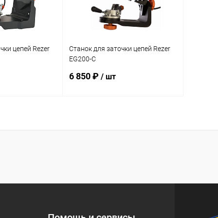
чки цепей Rezer
Станок для заточки цепей Rezer
EG200-C
трозаж.мет.механизм)
(подсветка,быстрозаж.мет.механизм)
6 850 ₽
/ шт
корзину
В корзину
ик
К сравнению
Купить в 1 клик
К сравнению
В наличии
В избранное
В наличии
Помощь и сервисы