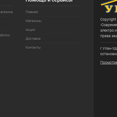
магазина
Главная
Copyright
Магазины
-Совреме
Акции
электро и
аботки
права за
Доставка
Контакты
г.Улан-Уд
остановк
Посмотре