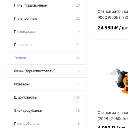
Пилы торцовочные
20
Станок заточно
900С (900Вт, 28
Пилы цепные
23
250мм)
24 990 ₽
/ шт
Плиткорезы
4
Пылесосы
11
В 
Точила
22
Купить в 1 кл
Фены (термопистолеты)
12
В избранное
Фрезеры
11
Шуруповерты
105
Электрорубанки
13
Станок заточно
(200Вт,2950об/
Пила сабельная
6
4 050 ₽