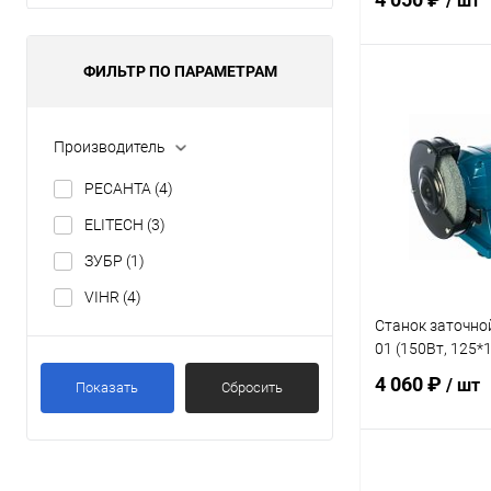
/ шт
ФИЛЬТР ПО ПАРАМЕТРАМ
В 
Производитель
Купить в 1 кл
В избранное
РЕСАНТА
(4)
ELITECH
(3)
ЗУБР
(1)
VIHR
(4)
Станок заточно
01 (150Вт, 125*
4 060 ₽
/ шт
Показать
Сбросить
В 