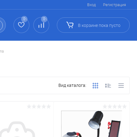
Вход
Регистрация
0
0
В корзине
пока
пусто
ла
Вид каталога: