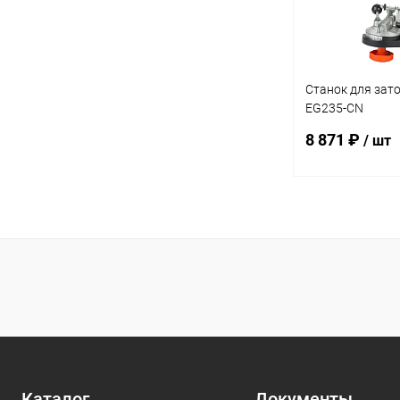
Станок для зато
EG235-CN
(подсветка,быс
8 871 ₽
/ шт
В 
Купить в 1 кл
В избранное
Каталог
Документы