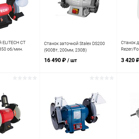
й ELITECH СТ
Станок д
Станок заточной Stalex DS200
850 об/мин.
Rezer/Fo
(900Вт, 200мм, 230В)
85Вт,кам
16 490 ₽
3 420 
/ шт
корзину
В корзину
ик
Сравнение
Купить в 1 клик
К сравнению
Купит
В наличии
В избранное
В наличии
В изб