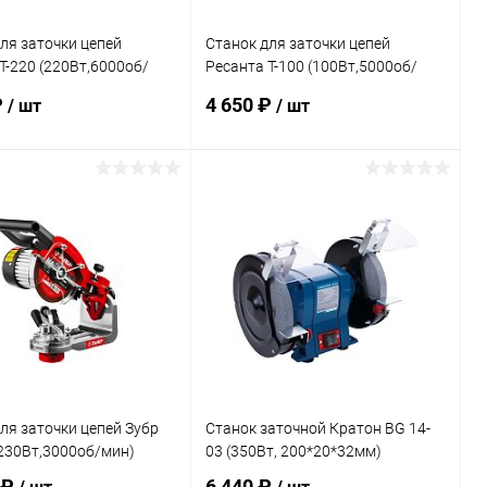
ля заточки цепей
Станок для заточки цепей
Т-220 (220Вт,6000об/
Ресанта Т-100 (100Вт,5000об/
мин)
₽
4 650 ₽
/ шт
/ шт
В корзину
В корзину
ь в 1 клик
К сравнению
Купить в 1 клик
К сравнению
ранное
В наличии
В избранное
В наличии
ля заточки цепей Зубр
Станок заточной Кратон BG 14-
230Вт,3000об/мин)
03 (350Вт, 200*20*32мм)
 ₽
6 440 ₽