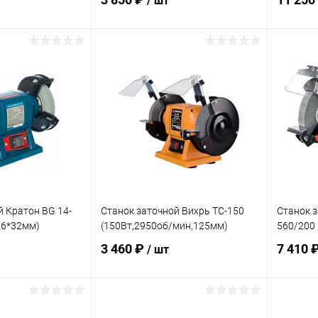
/ шт
корзину
В корзину
ик
К сравнению
Купить в 1 клик
К сравнению
Купит
В наличии
В избранное
В наличии
В изб
й Кратон BG 14-
Станок заточной Вихрь ТС-150
Станок 
16*32мм)
(150Вт,2950об/мин,125мм)
560/200 
3 460 ₽
7 410 
/ шт
корзину
В корзину