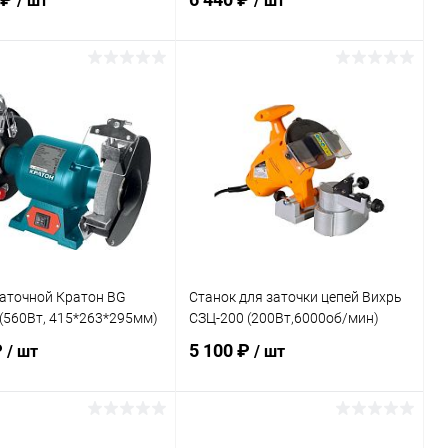
/ шт
/ шт
В корзину
В корзину
ь в 1 клик
К сравнению
Купить в 1 клик
К сравнению
ранное
В наличии
В избранное
В наличии
заточной Кратон BG
Станок для заточки цепей Вихрь
(560Вт, 415*263*295мм)
СЗЦ-200 (200Вт,6000об/мин)
₽
5 100 ₽
/ шт
/ шт
В корзину
В корзину