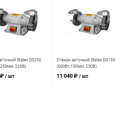
ь в 1 клик
К сравнению
Купить в 1 клик
К сравнению
ранное
В наличии
В избранное
В наличии
аточной Stalex DS250
Станок заточной Stalex DS150
 250мм, 220В)
(500Вт,150мм, 230В)
 ₽
11 040 ₽
/ шт
/ шт
В корзину
В корзину
ь в 1 клик
К сравнению
Купить в 1 клик
К сравнению
ранное
В наличии
В избранное
В наличии