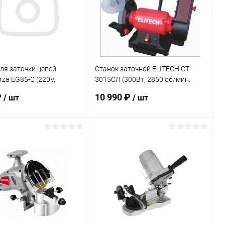
ля заточки цепей
Станок заточной ELITECH СТ
rza EG85-C (220V,
3015СЛ (300Вт, 2850 об/мин.
ень 108)
150мм)
₽
10 990 ₽
/ шт
/ шт
В корзину
В корзину
ь в 1 клик
К сравнению
Купить в 1 клик
К сравнению
ранное
В наличии
В избранное
В наличии