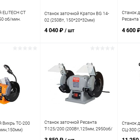
й ELITECH СТ
Станок д
Станок заточной Кратон BG 14-
50 об/мин.
Ресанта 
02 (250Вт, 150*20*32мм)
мин)
4 040 ₽
4 600 
/ шт
корзину
В корзину
ик
К сравнению
Купить в 1 клик
К сравнению
Купит
В наличии
В избранное
В наличии
В изб
Станок заточной Ресанта
й Вихрь ТС-200
Станок д
Т-125/200 (200Вт,125мм, 2950об/
мин,150мм)
СЦ-300 (
мин)
3 850 ₽
11 250