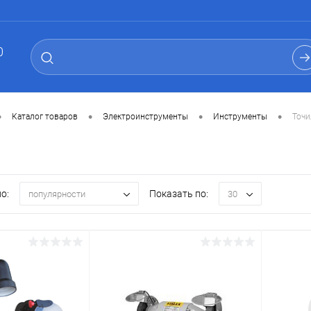
0
•
•
•
•
Каталог товаров
Электроинструменты
Инструменты
Точи
о:
Показать по:
популярности
30