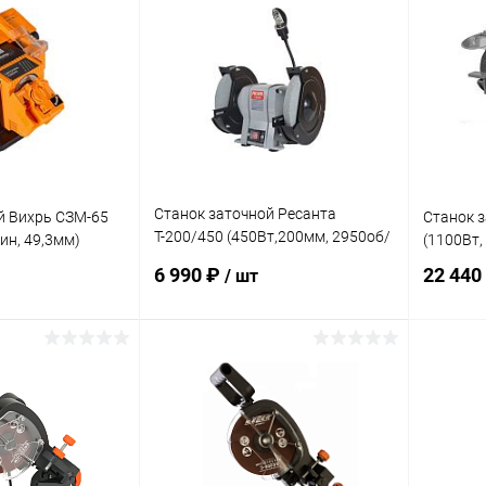
ик
К сравнению
Купить в 1 клик
К сравнению
Купит
В наличии
В избранное
В наличии
В изб
Станок заточной Ресанта
й Вихрь СЗМ-65
Станок з
Т-200/450 (450Вт,200мм, 2950об/
ин, 49,3мм)
(1100Вт,
мин)
6 990 ₽
22 440
/ шт
корзину
В корзину
ик
К сравнению
Купить в 1 клик
К сравнению
Купит
В наличии
В избранное
В наличии
В изб