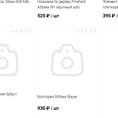
ль 20мм (М3-М6)
Ножовка по дереву Finshark
Элемент
450мм 5PI (крупный зуб)
плиткоре
525 ₽
395 ₽
/ шт
корзину
В корзину
ик
Сравнение
Купить в 1 клик
Сравнение
Купит
В наличии
В избранное
В наличии
В изб
мм Зубр t-
Болторез 350мм Stayer
930 ₽
/ шт