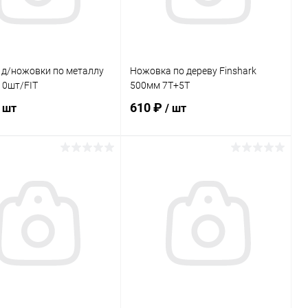
 д/ножовки по металлу
Ножовка по дереву Finshark
10шт/FIT
500мм 7T+5T
610 ₽
/ шт
/ шт
В корзину
В корзину
ь в 1 клик
Сравнение
Купить в 1 клик
Сравнение
ранное
В наличии
В избранное
В наличии