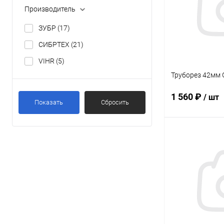
Производитель
ЗУБР
(17)
СИБРТЕХ
(21)
VIHR
(5)
Труборез 42мм 
1 560 ₽
/ шт
Показать
Сбросить
В 
Купить в 1 кл
В избранное