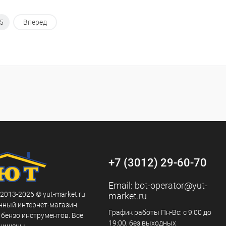
5
Вперед
+7 (3012) 29-60-70
Email:
bot-operator@yut-
 2013-2026 © yut-market.ru
market.ru
нный интернет-магазин
График работы Пн-Вс: с 9:00 до
 бензо инструментов. Все
19:00, без выходных