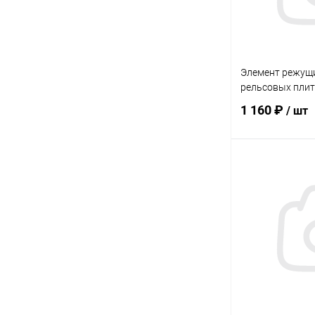
Элемент режущи
рельсовых плит
1 160 ₽
/ шт
В 
Купить в 1 кл
В избранное