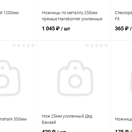
el 1200мм
Ножницы по металлу 250мм
Стеклор
прямые Hanskonner усиленные
Fit
1 045 ₽
365 ₽
/ шт
корзину
В корзину
ик
Сравнение
Купить в 1 клик
Сравнение
Купит
В наличии
В избранное
В наличии
В изб
Нож 25мм усиленный Дед
inshark 350мм
Ножницы
Банзай
420 ₽
175 ₽