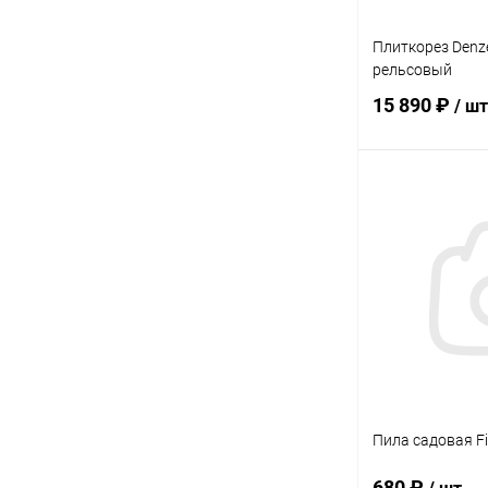
Плиткорез Denz
рельсовый
15 890 ₽
/ шт
В 
Купить в 1 кл
В избранное
Пила садовая F
680 ₽