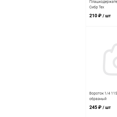
Плашкодержате
Сибр Тех
210 ₽
/ шт
В 
Купить в 1 кл
В избранное
Вороток 1/4 115
образный
245 ₽
/ шт