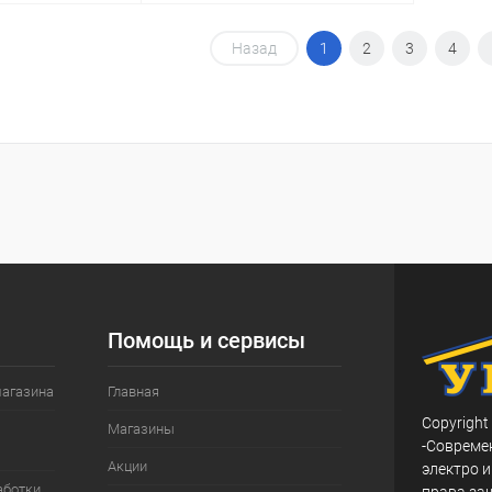
корзину
Назад
В корзину
1
2
3
4
ик
Сравнение
Купить в 1 клик
Сравнение
В наличии
В избранное
В наличии
Помощь и сервисы
магазина
Главная
Copyright
Магазины
-Совреме
Акции
электро и
аботки