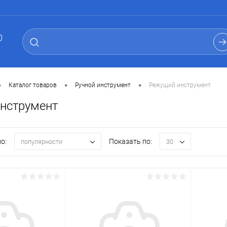
0
•
•
•
Каталог товаров
Ручной инструмент
Режущий инструмент
нструмент
о:
Показать по:
популярности
30