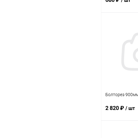
/ шт
В 
Купить в 1 кл
В избранное
Болторез 900мм
2 820 ₽
/ шт
В 