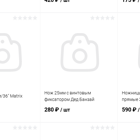
/ шт
корзину
В корзину
ик
Сравнение
Купить в 1 клик
Сравнение
Купит
В наличии
В избранное
В наличии
В изб
Нож 25мм с винтовым
Ножницы
/36" Matrix
фиксатором Дед Банзай
прямые 
280 ₽
590 ₽
/ шт
корзину
В корзину