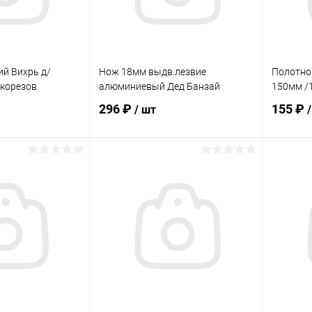
й Вихрь д/
Нож 18мм выдв.лезвие
Полотно
корезов
алюминиевый Дед Банзай
150мм /
296 ₽
155 ₽
/ шт
корзину
В корзину
ик
Сравнение
Купить в 1 клик
Сравнение
Купит
В наличии
В избранное
В наличии
В изб