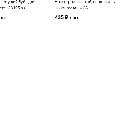
 режущий Зубр для
Нож строительный, нерж.сталь,
зов 33195-хх
пласт.ручка, MOS
435 ₽
/ шт
/ шт
В корзину
В корзину
ь в 1 клик
Сравнение
Купить в 1 клик
Сравнение
ранное
В наличии
В избранное
В наличии