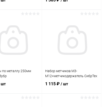
/ шт
/ шт
В корзину
В корзину
ь в 1 клик
Сравнение
Купить в 1 клик
Сравнение
ранное
В наличии
В избранное
В наличии
 по металлу 250мм
Набор метчиков М3-
Зубр
М12+метчикодержатель СибрТех
1 115 ₽
/ шт
/ шт
В корзину
В корзину