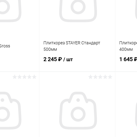
Плиткорез STAYER Стандарт
Плиткор
Gross
500мм
400мм
2 245 ₽
1 645 
/ шт
корзину
В корзину
ик
Сравнение
Купить в 1 клик
Сравнение
Купит
В наличии
В избранное
В наличии
В изб