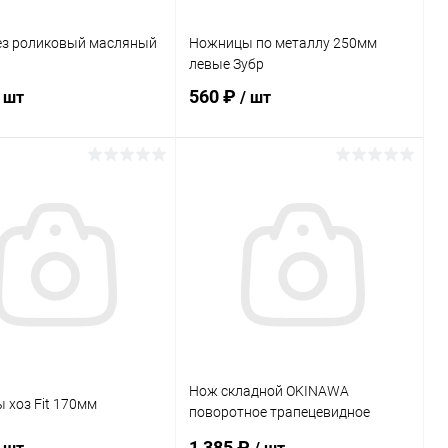
ез роликовый масляный
Ножницы по металлу 250мм
левые Зубр
560 ₽
/ шт
/ шт
В корзину
В корзину
ь в 1 клик
Сравнение
Купить в 1 клик
Сравнение
ранное
В наличии
В избранное
В наличии
Нож складной OKINAWA
 хоз Fit 170мм
поворотное трапецевидное
лезвие,2шт
1 385 ₽