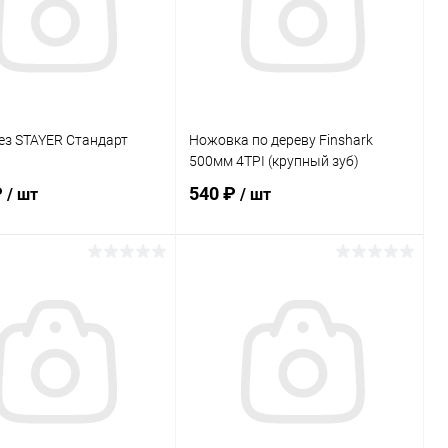
ез STAYER Стандарт
Ножовка по дереву Finshark
500мм 4TPI (крупный зуб)
₽
540 ₽
/ шт
/ шт
В корзину
В корзину
ь в 1 клик
Сравнение
Купить в 1 клик
Сравнение
ранное
В наличии
В избранное
В наличии