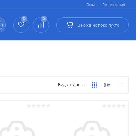
Вход
Регистрация
0
0
В корзине
пока
пусто
Вид каталога: