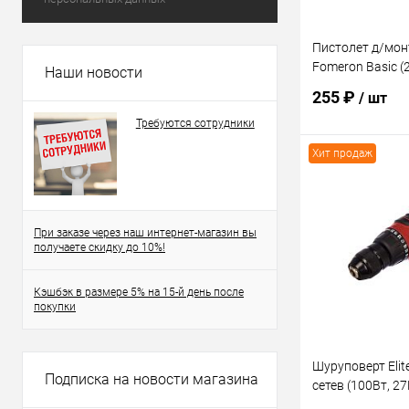
Пистолет д/мо
Fomeron Basic (
Наши новости
255 ₽
/ шт
Требуются сотрудники
Хит продаж
В 
Купить в 1 кл
При заказе через наш интернет-магазин вы
получаете скидку до 10%!
В избранное
Кэшбэк в размере 5% на 15-й день после
покупки
Шуруповерт Eli
Подписка на новости магазина
сетев (100Вт, 27
патрон,реверс)