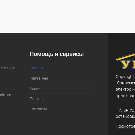
Помощь и сервисы
магазина
Главная
Copyright
Магазины
-Совреме
Акции
электро и
аботки
права за
Доставка
Контакты
г.Улан-Уд
остановк
Посмотре