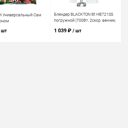
Блендер BLACKTON Bt HB721SS
0л Универсальный Сам
погружной (700Вт, 2скор. венчик,
роном
мерн.стакан 0,7л)
1 039 ₽
/ шт
/ шт
В корзину
В корзину
ь в 1 клик
Сравнение
Купить в 1 клик
Сравнение
ранное
В наличии
В избранное
В наличии