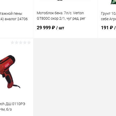
Мотоблок бенз. 7л/с. Verton
нтажной пены
Грунт 1
GT800C скор 2/1, чуг ред, рег
24) аналог 24706
себе Аг
руля, колесо 4,00-10, шест 23мм
29 999 ₽
191 ₽
/ шт
корзину
В корзину
ик
Сравнение
Купить в 1 клик
Сравнение
Купит
В наличии
В избранное
В наличии
В изб
tech ДШ 0110РЭ
Нм, б/з