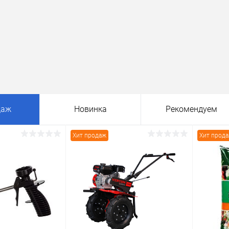
даж
Новинка
Рекомендуем
Хит продаж
Хит прод