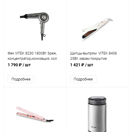
Фен VITEK 8230 1800Вт 3реж,
Щипцы-выпрям. VITEK 8406
концентратор,ионизация, хол.
25Вт, керам.покрытие
возд.
1 790 ₽
/ шт
1 421 ₽
/ шт
Подробнее
Подробнее