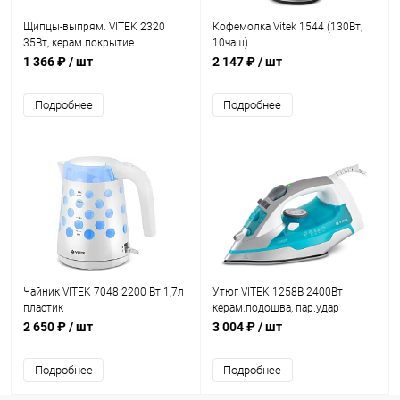
Щипцы-выпрям. VITEK 2320
Кофемолка Vitek 1544 (130Вт,
35Вт, керам.покрытие
10чаш)
1 366 ₽
/ шт
2 147 ₽
/ шт
Подробнее
Подробнее
Чайник VITEK 7048 2200 Вт 1,7л
Утюг VITEK 1258B 2400Вт
пластик
керам.подошва, пар.удар
2 650 ₽
/ шт
3 004 ₽
/ шт
Подробнее
Подробнее