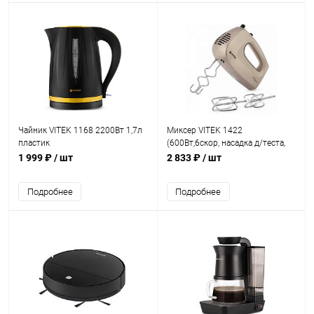
Чайник VITEK 1168 2200Вт 1,7л
Миксер VITEK 1422
пластик
(600Вт,6скор, насадка д/теста,
венчик)
1 999 ₽
/ шт
2 833 ₽
/ шт
Подробнее
Подробнее