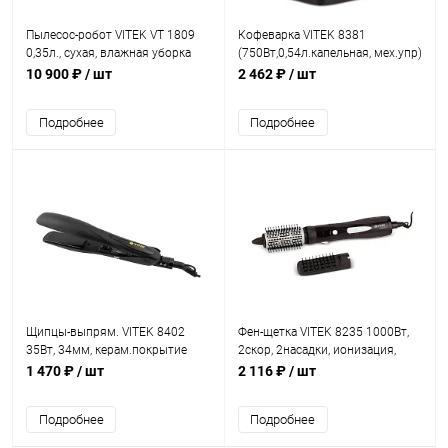
Пылесос-робот VITEK VT 1809
Кофеварка VITEK 8381
0,35л., сухая, влажная уборка
(750Вт,0,54л.капельная, мех.упр)
10 900 ₽
/ шт
2 462 ₽
/ шт
Подробнее
Подробнее
Щипцы-выпрям. VITEK 8402
Фен-щетка VITEK 8235 1000Вт,
35Вт, 34мм, керам.покрытие
2скор, 2насадки, ионизация,
хол.воздух
1 470 ₽
/ шт
2 116 ₽
/ шт
Подробнее
Подробнее