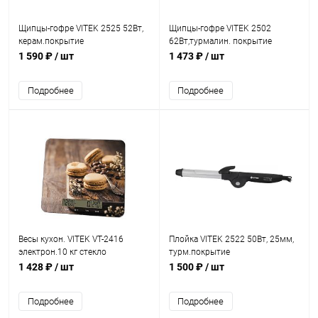
Щипцы-гофре VITEK 2525 52Вт,
Щипцы-гофре VITEK 2502
керам.покрытие
62Вт,турмалин. покрытие
1 590 ₽
/ шт
1 473 ₽
/ шт
Подробнее
Подробнее
Весы кухон. VITEK VT-2416
Плойка VITEK 2522 50Вт, 25мм,
электрон.10 кг стекло
турм.покрытие
1 428 ₽
/ шт
1 500 ₽
/ шт
Подробнее
Подробнее