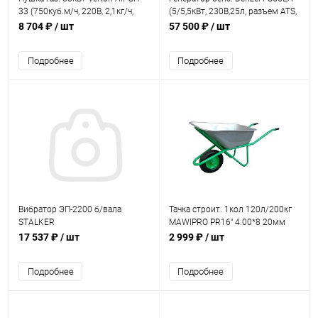
33 (750куб.м/ч, 220В, 2,1кг/ч,
(5/5,5кВт, 230В,25л, разъем ATS,
шланг 1,5м)
эл.стартер)
8 704 ₽
/ шт
57 500 ₽
/ шт
Подробнее
Подробнее
Вибратор ЭП-2200 б/вала
Тачка строит. 1кол 120л/200кг
STALKER
MAWIPRO PR16" 4.00*8 20мм
пневмо
17 537 ₽
/ шт
2 999 ₽
/ шт
Подробнее
Подробнее