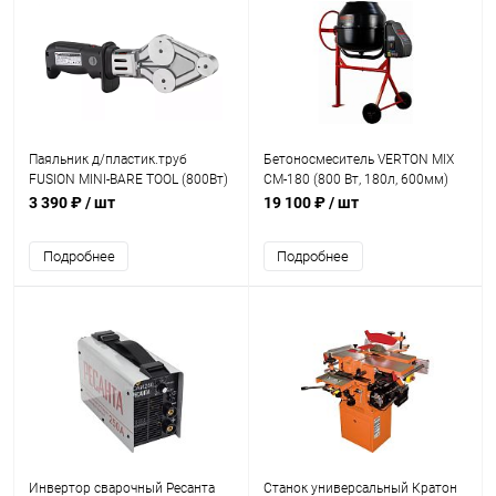
Паяльник д/пластик.труб
Бетоносмеситель VERTON MIX
FUSION MINI-BARE TOOL (800Вт)
СМ-180 (800 Вт, 180л, 600мм)
чугун венец
3 390 ₽
/ шт
19 100 ₽
/ шт
Подробнее
Подробнее
Инвертор сварочный Ресанта
Станок универсальный Кратон