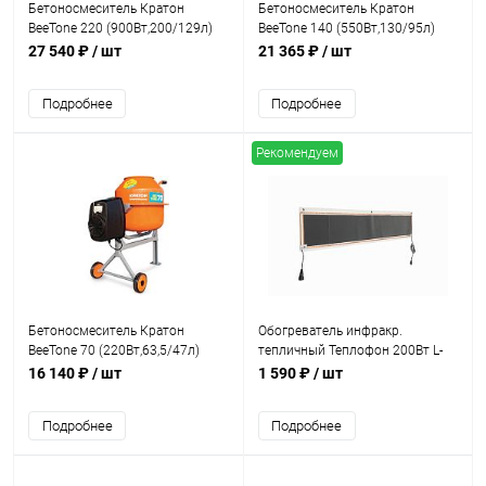
Бетоносмеситель Кратон
Бетоносмеситель Кратон
BeeTone 220 (900Вт,200/129л)
BeeTone 140 (550Вт,130/95л)
27 540 ₽
/ шт
21 365 ₽
/ шт
Подробнее
Подробнее
Рекомендуем
Бетоносмеситель Кратон
Обогреватель инфракр.
BeeTone 70 (220Вт,63,5/47л)
тепличный Теплофон 200Вт L-
2метра (подходит для
16 140 ₽
/ шт
1 590 ₽
/ шт
курятников)
Подробнее
Подробнее