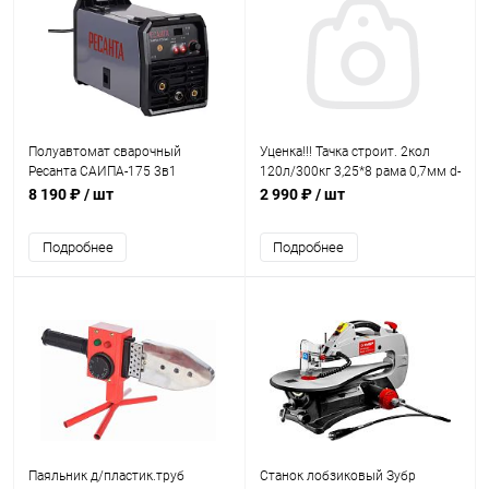
Полуавтомат сварочный
Уценка!!! Тачка строит. 2кол
Ресанта САИПА-175 3в1
120л/300кг 3,25*8 рама 0,7мм d-
20мм полиур. Lutaida
8 190 ₽
/ шт
2 990 ₽
/ шт
(WB6428A)
Подробнее
Подробнее
Паяльник д/пластик.труб
Станок лобзиковый Зубр