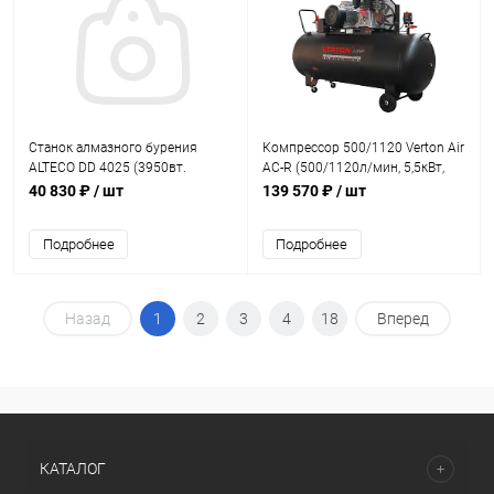
Станок алмазного бурения
Компрессор 500/1120 Verton Air
ALTECO DD 4025 (3950вт.
AC-R (500/1120л/мин, 5,5кВт,
255мм. 580об/мин., мокр.
380В, 12,5бар, ремен, 2фазн)
40 830 ₽
/ шт
139 570 ₽
/ шт
сверление)
Подробнее
Подробнее
Назад
1
2
3
4
18
Вперед
КАТАЛОГ