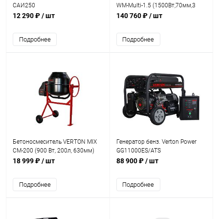
САИ250
WM-Multi-1.5 (1500Вт,70мм,3
ножа)
12 290 ₽
/ шт
140 760 ₽
/ шт
Подробнее
Подробнее
Бетоносмеситель VERTON MIX
Генератор бенз. Verton Power
СМ-200 (900 Вт, 200л, 630мм)
GG11000ES/ATS
чугун венец
(9,5/10,5кВт,220V, бак 23л, 4-
18 999 ₽
/ шт
88 900 ₽
/ шт
такт.двиг. ATS-выносной)
Подробнее
Подробнее