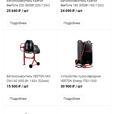
Бетоносмеситель Кратон
Бетоносмеситель Кратон
BeeTone 200 (800Вт,200/129л)
BeeTone 180 (650Вт,160/120л)
25 640 ₽
/ шт
24 690 ₽
/ шт
Подробнее
Подробнее
Бетоносмеситель VERTON MIX
Устройство пуско-зарядное
СМ-140 (600 Вт, 140л, 520мм)
VERTON Energy П3У-1000
чугун венец
(12/24В, 20-1300Ач, заряд
15 500 ₽
/ шт
30 900 ₽
/ шт
2,5кВт, 100А, пуск 20кВт)
Подробнее
Подробнее