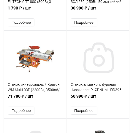
ELITECH СПТ 800 (800Вт,3
ЗСЛ-250 (250Вт, 50мм) гибкий
насадок)
вал
1 790 ₽
/ шт
30 990 ₽
/ шт
Подробнее
Подробнее
Станок универсальный Кратон
Станок алмазного бурения
WM-Multi-03P (2200Вт, 3500об/
Hanskonner PLATINUM HBD395
мин, 70мм,3 ножа)
(3950вт. 260мм. 600об/мин.,
71 780 ₽
/ шт
50 990 ₽
/ шт
дисплей)
Подробнее
Подробнее