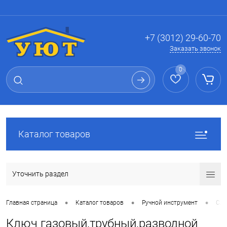
Вход
Регистрация
+7 (3012) 29-60-70
Заказать звонок
0
Каталог товаров
Уточнить раздел
•
•
•
Главная страница
Каталог товаров
Ручной инструмент
Сле
Ключ газовый,трубный,разводной