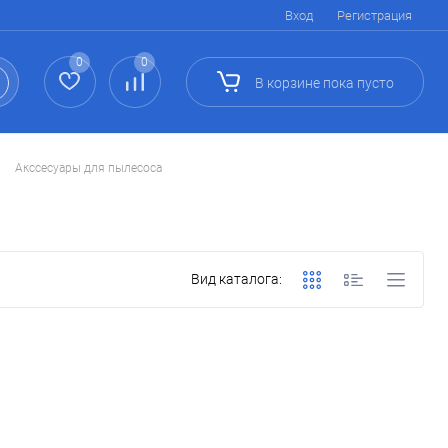
Вход
Регистрация
0
0
В корзине
пока
пусто
Акссесуары для пылесоса
Вид каталога: