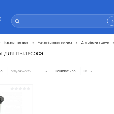
0
•
•
•
•
Каталог товаров
Малая бытовая техника
Для уборки в доме
ы для пылесоса
о:
Показать по:
популярности
30