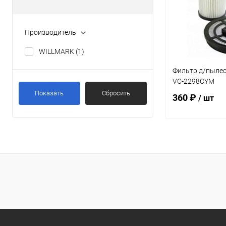
Производитель
WILLMARK
(1)
Фильтр д/пыле
VC-2298CYM
Показать
Сбросить
360 ₽
/ шт
В 
Купить в 1 кл
В избранное