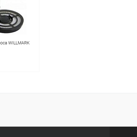
соса WILLMARK
корзину
ик
Сравнение
В наличии