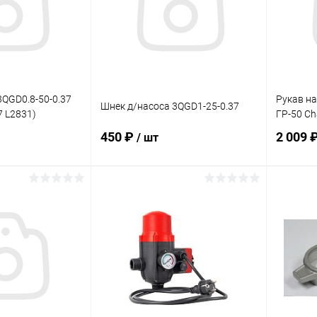
3QGD0.8-50-0.37
Рукав н
Шнек д/насоса 3QGD1-25-0.37
7 L2831)
ГР-50 C
450 ₽
2 009 
/ шт
корзину
В корзину
ик
Сравнение
Купить в 1 клик
Сравнение
Купит
В наличии
В избранное
В наличии
В изб