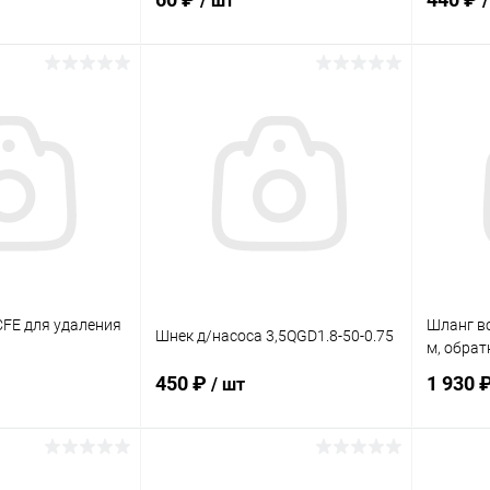
/ шт
корзину
В корзину
ик
Сравнение
Купить в 1 клик
Сравнение
Купит
В наличии
В избранное
В наличии
В изб
CFE для удаления
Шланг в
Шнек д/насоса 3,5QGD1.8-50-0.75
м, обрат
450 ₽
1 930 
/ шт
корзину
В корзину