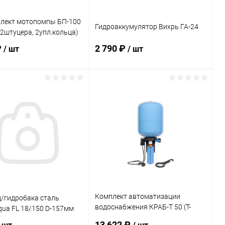
лект мотопомпы БП-100
Гидроаккумулятор Вихрь ГА-24
, 2штуцера, 2упл.кольца)
₽
2 790 ₽
/ шт
/ шт
В корзину
В корзину
ь в 1 клик
Сравнение
Купить в 1 клик
Сравнение
ранное
В наличии
В избранное
В наличии
Комплект автоматизации
д/гидробака сталь
водоснабжения КРАБ-Т 50 (T-
qua FL 18/150 D-157мм
поворотный коллектор)
13 622 ₽