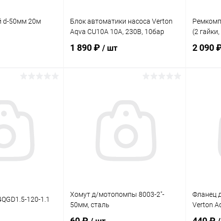
 d-50мм 20м
Блок автоматики насоса Verton
Ремкомп
Aqva CU10A 10А, 230В, 10бар
(2 гайки
1 890 ₽
2 090 
/ шт
корзину
В корзину
ик
Сравнение
Купить в 1 клик
Сравнение
Купит
В наличии
В избранное
В наличии
В изб
Хомут д/мотопомпы 8003-2"-
Фланец 
4QGD1.5-120-1.1
50мм, сталь
Verton A
60 ₽
440 ₽