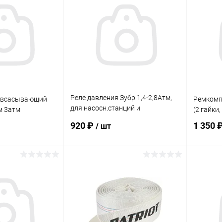
ик
Сравнение
Купить в 1 клик
Сравнение
Купит
В наличии
В избранное
В наличии
В изб
Реле давления Зубр 1,4-2,8Атм,
-всасывающий
Ремкомп
для насосн.станций и
м 3атм
(2 гайки
гидроаккум.
920 ₽
1 350 
/ шт
корзину
В корзину
ик
Сравнение
Купить в 1 клик
Сравнение
Купит
В наличии
В избранное
В наличии
В изб