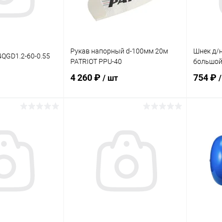
Рукав напорный d-100мм 20м
Шнек д/н
4QGD1.2-60-0.55
PATRIOT PPU-40
большой
4 260 ₽
754 ₽
/ шт
корзину
В корзину
ик
Сравнение
Купить в 1 клик
Сравнение
Купит
В наличии
В избранное
В наличии
В изб