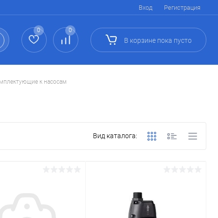
Вход
Регистрация
0
0
В корзине
пока
пусто
мплектующие к насосам
Вид каталога: