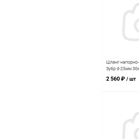
Купить в 1 кл
В избранное
Шланг напорно
Зубр d-25мм 30
2 560 ₽
/ шт
В 
Купить в 1 кл
В избранное