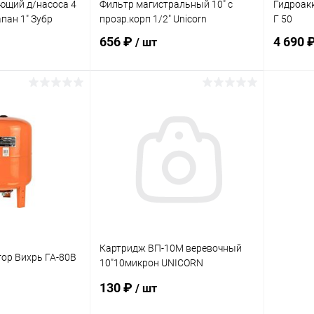
ющий д/насоса 4
Фильтр магистральный 10" с
Гидроак
пан 1" Зубр
прозр.корп 1/2" Unicorn
Г 50
656 ₽
4 690 
/ шт
корзину
В корзину
ик
Сравнение
Купить в 1 клик
Сравнение
Купит
В наличии
В избранное
В наличии
В изб
Картридж ВП-10М веревочный
ор Вихрь ГА-80В
10"10микрон UNICORN
(полипропиленового шнура)
130 ₽
/ шт