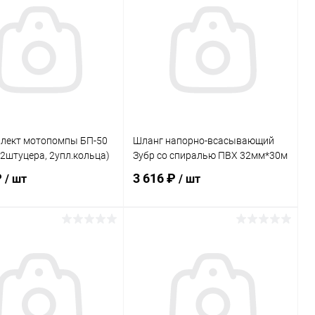
ь в 1 клик
Сравнение
Купить в 1 клик
Сравнение
ранное
В наличии
В избранное
В наличии
лект мотопомпы БП-50
Шланг напорно-всасывающий
, 2штуцера, 2упл.кольца)
Зубр со спиралью ПВХ 32мм*30м
₽
3 616 ₽
/ шт
/ шт
В корзину
В корзину
ь в 1 клик
Сравнение
Купить в 1 клик
Сравнение
ранное
В наличии
В избранное
В наличии