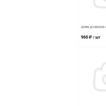
Шнек д/насоса 
960 ₽
/ шт
В 
Купить в 1 кл
В избранное