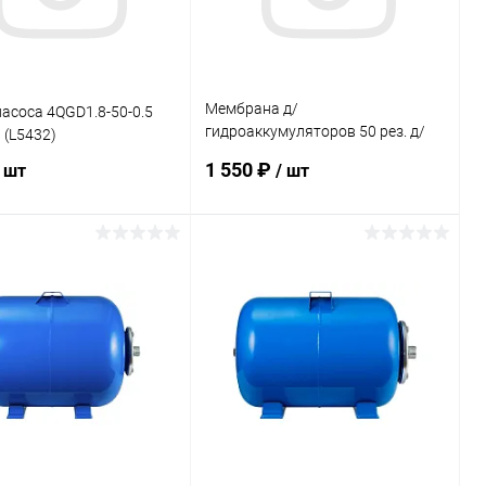
Мембрана д/
асоса 4QGD1.8-50-0.5
гидроаккумуляторов 50 рез. д/
 (L5432)
гидроакк. Вихрь
1 550 ₽
/ шт
/ шт
В корзину
В корзину
ь в 1 клик
Сравнение
Купить в 1 клик
Сравнение
ранное
В наличии
В избранное
В наличии