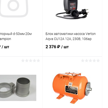
апорный d-50мм 20м
Блок автоматики насоса Verton
hampion
Aqva CU12A 12А, 230В, 10бар
₽
2 376 ₽
/ шт
/ шт
В корзину
В корзину
ь в 1 клик
Сравнение
Купить в 1 клик
Сравнение
ранное
В наличии
В избранное
В наличии