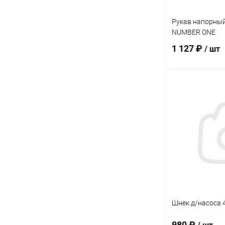
Рукав напорный
NUMBER ONE
1 127 ₽
/ шт
В 
Купить в 1 кл
В избранное
Шнек д/насоса 
980 ₽