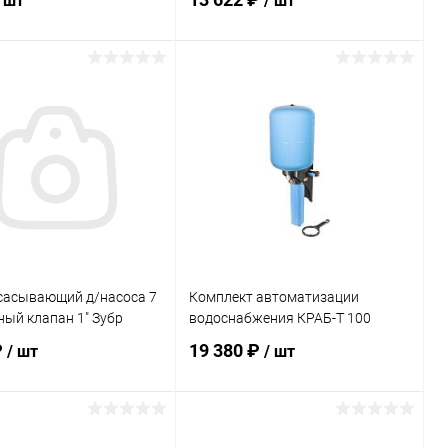
/ шт
/ шт
В корзину
В корзину
ь в 1 клик
Сравнение
Купить в 1 клик
Сравнение
ранное
В наличии
В избранное
В наличии
сасывающий д/насоса 7
Комплект автоматизации
ный клапан 1" Зубр
водоснабжения КРАБ-Т 100
₽
19 380 ₽
/ шт
/ шт
В корзину
В корзину