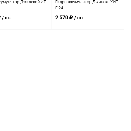
кумулятор Джилекс ХИТ
Гидроаккумулятор Джилекс ХИТ
Г 24
₽
2 570 ₽
/ шт
/ шт
В корзину
В корзину
ь в 1 клик
Сравнение
Купить в 1 клик
Сравнение
ранное
В наличии
В избранное
В наличии