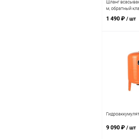
Шланг всасыва
м, обратный кла
1 490 ₽
/ шт
В 
Купить в 1 кл
В избранное
Гидроаккумулят
9 090 ₽
/ шт