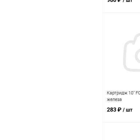
/ шт
В 
Купить в 1 кл
В избранное
Картридж 10" F
железа
283 ₽
/ шт
В 