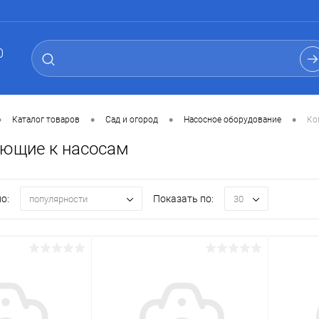
0
•
•
•
•
Каталог товаров
Сад и огород
Насосное оборудование
Ко
ющие к насосам
о:
Показать по:
популярности
30