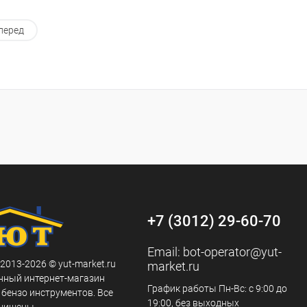
перед
+7 (3012) 29-60-70
Email:
bot-operator@yut-
 2013-2026 © yut-market.ru
market.ru
нный интернет-магазин
График работы Пн-Вс: с 9:00 до
 бензо инструментов. Все
19:00, без выходных