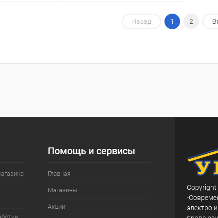
корзину
В корзину
Назад
1
2
В
ик
Сравнение
Купить в 1 клик
Сравнение
В наличии
В избранное
В наличии
Помощь и сервисы
магазина
Главная
Copyright
Магазины
-Совреме
Акции
электро и
аботки