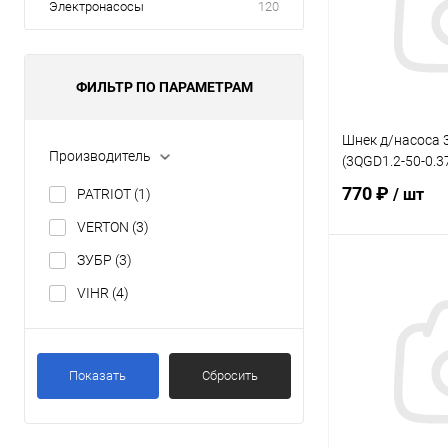
Электронасосы
120
ФИЛЬТР ПО ПАРАМЕТРАМ
Шнек д/насоса 
Производитель
(3QGD1.2-50-0.3
770 ₽
/ шт
PATRIOT
(1)
VERTON
(3)
ЗУБР
(3)
В 
VIHR
(4)
Купить в 1 кл
В избранное
Показать
Сбросить