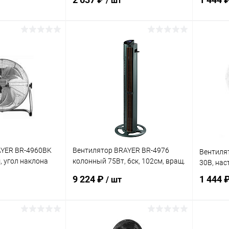
/ шт
корзину
В корзину
ик
Сравнение
Купить в 1 клик
Сравнение
Купит
В наличии
В избранное
В наличии
В изб
AYER BR-4960BK
Вентилятор BRAYER BR-4976
Вентиля
м, угол наклона
колонный 75Вт, 6ск, 102см, вращ.
30В, нас
70° ДУ
9 224 ₽
1 444 
/ шт
корзину
В корзину