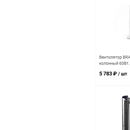
Купить в 1 кл
В избранное
Вентилятор BRA
колонный 60Вт, 
65° ДУ
5 783 ₽
/ шт
В 
Купить в 1 кл
В избранное