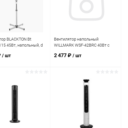
тор BLACKTON Bt
Вентилятор напольный
15 45Вт, напольный, d
WILLMARK WSF-42BRC 40Вт с
ск.
пультом
₽
2 477 ₽
/ шт
/ шт
В корзину
В корзину
ь в 1 клик
Сравнение
Купить в 1 клик
Сравнение
ранное
В наличии
В избранное
В наличии