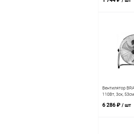
/ шт
В 
Купить в 1 кл
В избранное
Вентилятор BR
110Вт, 3ск, 53с
125°
6 286 ₽
/ шт
В 