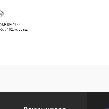
YER BR-4977
6ск, 102см, вращ.
корзину
ик
Сравнение
В наличии
Помощь и сервисы