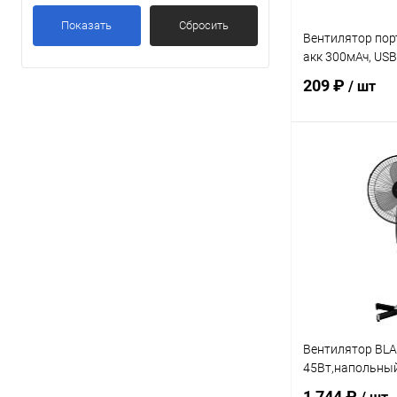
Показать
Сбросить
Вентилятор по
акк 300мАч, US
209 ₽
/ шт
В 
Купить в 1 кл
В избранное
Вентилятор BLA
45Вт,напольный,
1 744 ₽