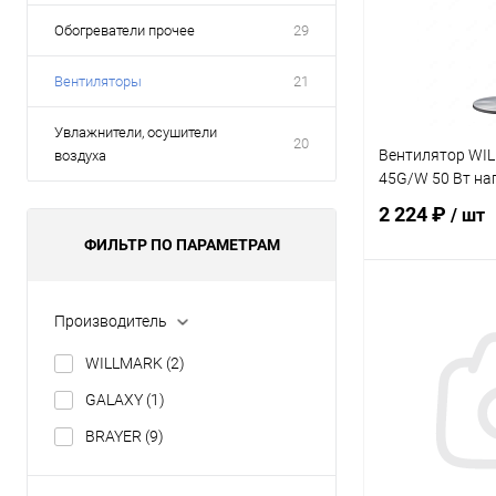
Обогреватели прочее
29
Вентиляторы
21
Увлажнители, осушители
20
Вентилятор WI
воздуха
45G/W 50 Вт н
2 224 ₽
/ шт
ФИЛЬТР ПО ПАРАМЕТРАМ
В 
Производитель
WILLMARK
(2)
Купить в 1 кл
GALAXY
(1)
В избранное
BRAYER
(9)