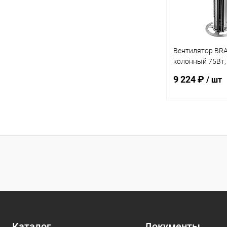
Вентилятор BRA
колонный 75Вт, 
70° ДУ
9 224 ₽
/ шт
В 
Купить в 1 кл
В избранное
Каталог
Документы