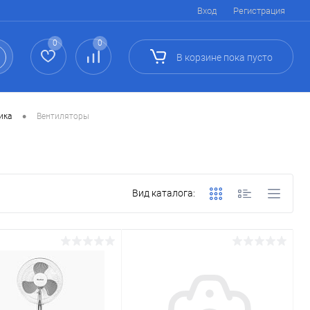
Вход
Регистрация
0
0
В корзине
пока
пусто
•
ика
Вентиляторы
Вид каталога: