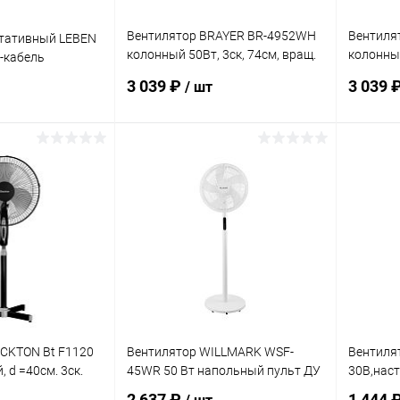
Вентилятор BRAYER BR-4952WH
Вентиля
ртативный LEBEN
колонный 50Вт, 3ск, 74см, вращ.
колонный
B-кабель
90°, белый
90°, чер
3 039 ₽
3 039 
/ шт
корзину
В корзину
ик
Сравнение
Купить в 1 клик
Сравнение
Купит
В наличии
В избранное
В наличии
В изб
CKTON Bt F1120
Вентилятор WILLMARK WSF-
Вентиля
 d =40см. 3ск.
45WR 50 Вт напольный пульт ДУ
30В,наст
2 637 ₽
1 444 