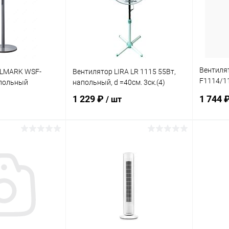
Вентиля
LLMARK WSF-
Вентилятор LIRA LR 1115 55Вт,
F1114/11
апольный
напольный, d =40см. 3ск.(4)
=40см. 3
1 229 ₽
1 744 
/ шт
корзину
В корзину
ик
Сравнение
Купить в 1 клик
Сравнение
Купит
В наличии
В избранное
В наличии
В изб