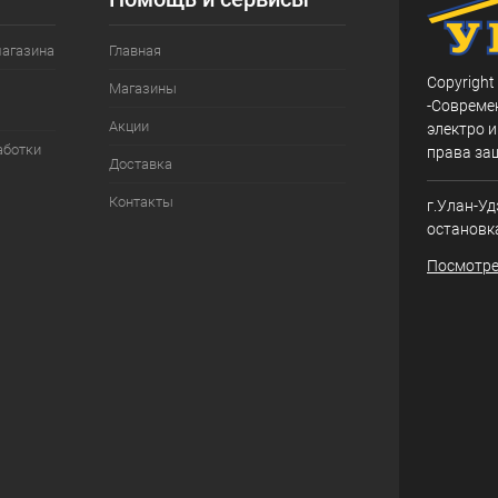
магазина
Главная
Copyright
Магазины
-Совреме
Акции
электро и
аботки
права за
Доставка
Контакты
г.Улан-Уд
остановк
Посмотре