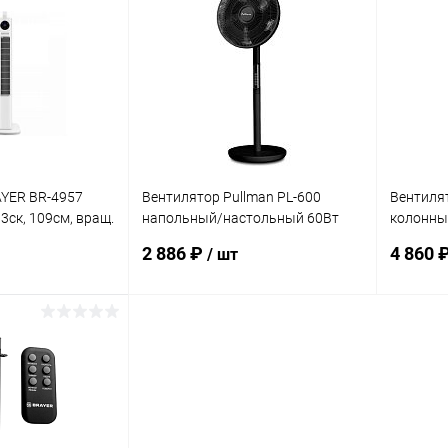
ик
Сравнение
Купить в 1 клик
Сравнение
Купит
В наличии
В избранное
В наличии
В изб
YER BR-4957
Вентилятор Pullman PL-600
Вентиля
3ск, 109см, вращ.
напольный/настольный 60Вт
колонный
4ск черный
70° ДУ
2 886 ₽
4 860 
/ шт
корзину
В корзину
ик
Сравнение
Купить в 1 клик
Сравнение
Купит
В наличии
В избранное
В наличии
В изб