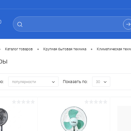
0
•
•
•
Каталог товаров
Крупная бытовая техника
Климатическая техн
ры
о:
Показать по:
популярности
30