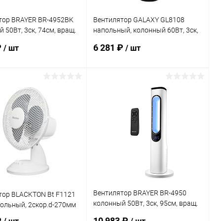
тор BRAYER BR-4952BK
Вентилятор GALAXY GL8108
 50Вт, 3ск, 74см, вращ.
напольный, колонный 60Вт, 3ск,
ный
таймер
₽
6 281 ₽
/ шт
/ шт
В корзину
В корзину
ь в 1 клик
Сравнение
Купить в 1 клик
Сравнение
ранное
В наличии
В избранное
В наличии
Вентилятор BRAYER BR-4950
тор BLACKTON Bt F1121
колонный 50Вт, 3ск, 95см, вращ.
ольный, 2скор.d-270мм
70° ДУ
₽
10 983 ₽