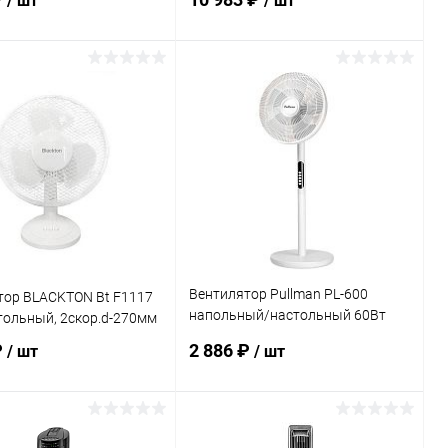
/ шт
/ шт
В корзину
В корзину
ь в 1 клик
Сравнение
Купить в 1 клик
Сравнение
ранное
В наличии
В избранное
В наличии
Вентилятор Pullman PL-600
тор BLACKTON Bt F1117
напольный/настольный 60Вт
тольный, 2скор.d-270мм
4ск белый
₽
2 886 ₽
/ шт
/ шт
В корзину
В корзину