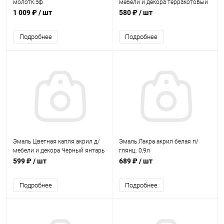
молотк.эф
мебели и декора терракотовый
1кг
1 009 ₽
/ шт
580 ₽
/ шт
Подробнее
Подробнее
Эмаль Цветная капля акрил д/
Эмаль Лакра акрил белая п/
мебели и декора Черный янтарь
глянц. 0,9л
1кг
599 ₽
/ шт
689 ₽
/ шт
Подробнее
Подробнее