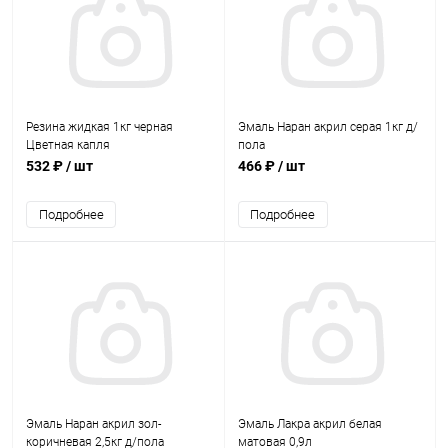
Резина жидкая 1кг черная
Эмаль Наран акрил серая 1кг д/
Цветная капля
пола
532 ₽
/ шт
466 ₽
/ шт
Подробнее
Подробнее
Эмаль Наран акрил зол-
Эмаль Лакра акрил белая
коричневая 2,5кг д/пола
матовая 0,9л