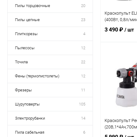
Пилы торцовочные
20
Краскопульт EL
(400Вт, 0,8л/мин
Пилы цепные
23
3 490 ₽
/ шт
Плиткорезы
4
Пылесосы
12
В 
Точила
22
Купить в 1 кл
Фены (термопистолеты)
12
В избранное
Фрезеры
11
Шуруповерты
105
Электрорубанки
14
Краскопульт Ре
(20В,1*4Ач,700м
Пила сабельная
6
5 990 ₽