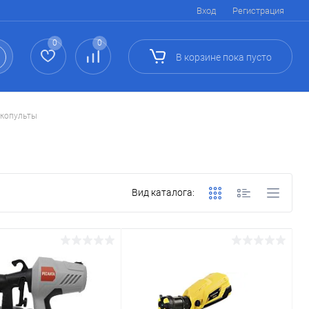
Вход
Регистрация
0
0
В корзине
пока
пусто
копульты
Вид каталога: