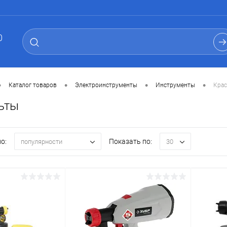
0
•
•
•
•
Каталог товаров
Электроинструменты
Инструменты
Крас
ьты
о:
Показать по:
популярности
30