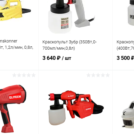
nskonner
Краскопульт Зубр (350Вт,0-
Краскоп
, 1,2л/мин, 0,8л,
700мл/мин,0,8л)
(400Вт,7
3 640 ₽
3 500 
/ шт
корзину
В корзину
ик
Сравнение
Купить в 1 клик
Сравнение
Купит
В наличии
В избранное
В наличии
В изб