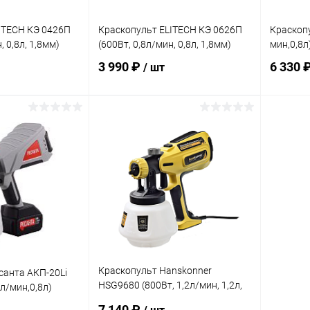
ITECH КЭ 0426П
Краскопульт ELITECH КЭ 0626П
Краскопу
, 0,8л, 1,8мм)
(600Вт, 0,8л/мин, 0,8л, 1,8мм)
мин,0,8л
3 990 ₽
6 330 
/ шт
корзину
В корзину
ик
Сравнение
Купить в 1 клик
Сравнение
Купит
В наличии
В избранное
В наличии
В изб
Краскопульт Hanskonner
санта АКП-20Li
HSG9680 (800Вт, 1,2л/мин, 1,2л,
л/мин,0,8л)
1/2/3мм)
7 140 ₽