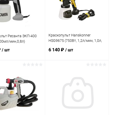
Краскопульт Hanskonner
ульт Ресанта ЭКП-400
HSG9675 (750Вт, 1,2л/мин, 1,0л,
00мл/мин,0,8л)
1,5мм)
₽
6 140 ₽
/ шт
/ шт
В корзину
В корзину
ь в 1 клик
Сравнение
Купить в 1 клик
Сравнение
ранное
В наличии
В избранное
В наличии