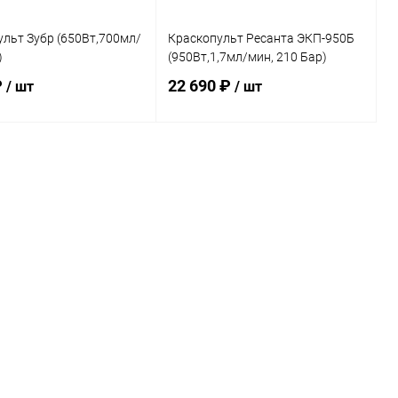
льт Зубр (650Вт,700мл/
Краскопульт Ресанта ЭКП-950Б
)
(950Вт,1,7мл/мин, 210 Бар)
₽
22 690 ₽
/ шт
/ шт
В корзину
В корзину
ь в 1 клик
Сравнение
Купить в 1 клик
К сравнению
ранное
В наличии
В избранное
В наличии