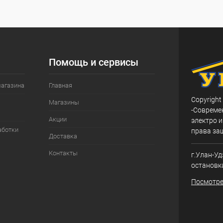
Помощь и сервисы
магазина
Главная
Copyright
Магазины
-Совреме
Акции
электро и
аботки
права за
Доставка
Контакты
г.Улан-Уд
остановк
Посмотре