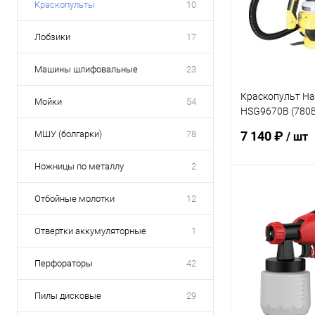
Краскопульты
10
Лобзики
17
Машины шлифовальные
23
Краскопульт Ha
Мойки
54
HSG9670B (780Вт
2,6мм)
МШУ (болгарки)
78
7 140 ₽
/ шт
Ножницы по металлу
2
В 
Отбойные молотки
12
Отвертки аккумуляторные
1
Купить в 1 кл
В избранное
Перфораторы
42
Пилы дисковые
29