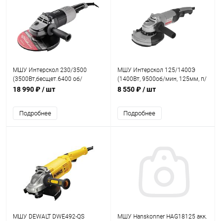
МШУ Интерскол 230/3500
МШУ Интерскол 125/1400Э
(3500Вт,бесщет.6400 об/
(1400Вт, 9500об/мин, 125мм, п/
мин,d=230мм)
п)
18 990 ₽
/ шт
8 550 ₽
/ шт
Подробнее
Подробнее
МШУ DEWALT DWE492-QS
МШУ Hanskonner HAG18125 акк.