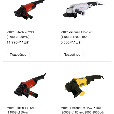
МШУ Elitech 2623Э
МШУ Ресанта 125/1400Э
(2600Вт,230мм)
(1400Вт,12000 об/
мин,d=125мм)
11 990 ₽
/ шт
5 550 ₽
/ шт
Подробнее
Подробнее
МШУ Elitech 1415Д
МШУ Hanskonner HAG16180EC
(1400Вт,150мм)
(2000Вт, 180мм, 3000-8000об/