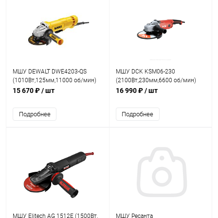
МШУ DEWALT DWE4203-QS
МШУ DCK KSM06-230
(1010Вт,125мм,11000 об/мин)
(2100Вт,230мм,6600 об/мин)
15 670 ₽
/ шт
16 990 ₽
/ шт
Подробнее
Подробнее
МШУ Elitech AG 1512E (1500Вт,
МШУ Ресанта