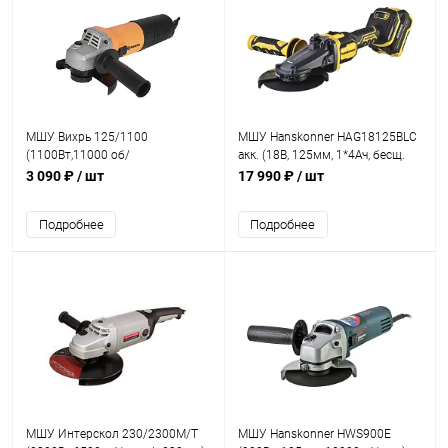
МШУ Вихрь 125/1100
МШУ Hanskonner HAG18125BLC
(1100Вт,11000 об/
акк. (18В, 125мм, 1*4Ач, бесщ.
мин,d=125мм)
ЗУ)
3 090 ₽
/ шт
17 990 ₽
/ шт
Подробнее
Подробнее
МШУ Интерскол 230/2300М/Т
МШУ Hanskonner HWS900E