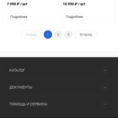
мин.)
7 990 ₽
/ шт
10 990 ₽
/ шт
Подробнее
Подробнее
Назад
1
2
3
Вперед
КАТАЛОГ
ДОКУМЕНТЫ
ПОМОЩЬ И СЕРВИСЫ