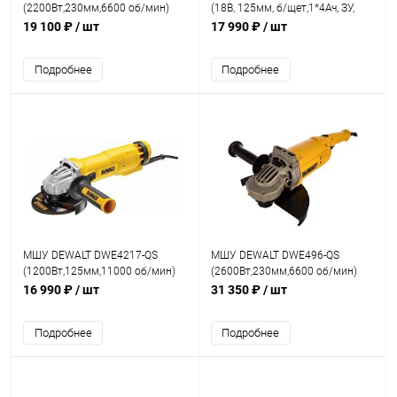
(2200Вт,230мм,6600 об/мин)
(18В, 125мм, б/щет,1*4Ач, ЗУ,
кейс)
19 100 ₽
/ шт
17 990 ₽
/ шт
Подробнее
Подробнее
МШУ DEWALT DWE4217-QS
МШУ DEWALT DWE496-QS
(1200Вт,125мм,11000 об/мин)
(2600Вт,230мм,6600 об/мин)
16 990 ₽
/ шт
31 350 ₽
/ шт
Подробнее
Подробнее