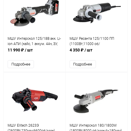
МШУ Интерскол 125/18В акк. Li-
МШУ Ресанта 125/1100 ПП
ion АПИ (кейс, 1 аккум. 4Ач, ЗУ,
(1100Вт,11000 об/
сл.)
мин,d=125мм)
11 990 ₽
/ шт
4 350 ₽
/ шт
Подробнее
Подробнее
МШУ Elitech 2623Э
МШУ Интерскол 180/1800М
(2600Вт,230мм,6600об/мин)
(1800Вт,8000 об/мин,d=180мм)