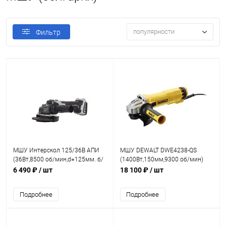
популярности
Фильтр
МШУ Интерскол 125/36В АПИ
МШУ DEWALT DWE4238-QS
(36Вт,8500 об/мин,d=125мм. б/
(1400Вт,150мм,9300 об/мин)
акк. и ЗУ)
6 490 ₽
/ шт
18 100 ₽
/ шт
Подробнее
Подробнее