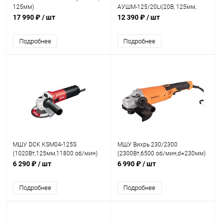
125мм)
АУШМ-125/20Li(20В, 125мм,
1*4Ач и ЗУ)
17 990 ₽
/ шт
12 390 ₽
/ шт
Подробнее
Подробнее
МШУ DCK KSM04-125S
МШУ Вихрь 230/2300
(1020Вт,125мм,11800 об/мин)
(2300Вт,6500 об/мин,d=230мм)
6 290 ₽
/ шт
6 990 ₽
/ шт
Подробнее
Подробнее