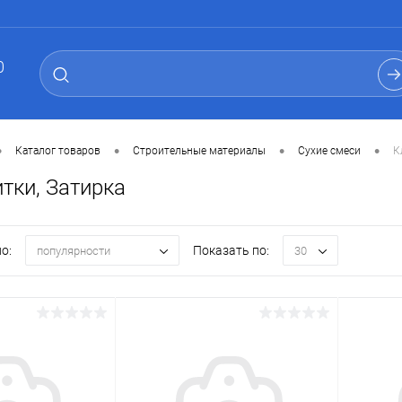
0
•
•
•
•
Каталог товаров
Строительные материалы
Сухие смеси
К
тки, Затирка
о:
Показать по:
популярности
30