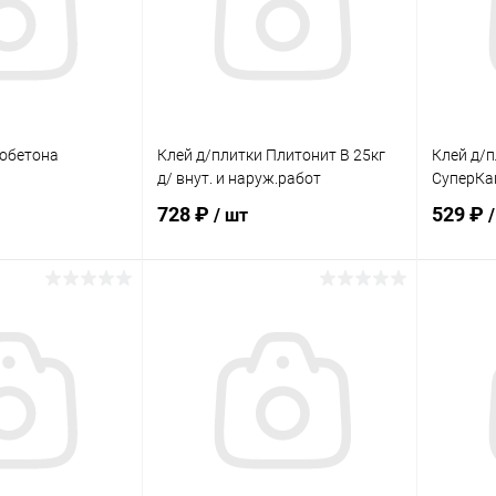
зобетона
Клей д/плитки Плитонит В 25кг
Клей д/
д/ внут. и наруж.работ
СуперКа
728 ₽
529 ₽
/ шт
корзину
В корзину
ик
Сравнение
Купить в 1 клик
Сравнение
Купит
В наличии
В избранное
В наличии
В изб