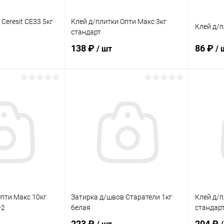
Ceresit CE33 5кг
Клей д/плитки Опти Макс 3кг
Клей д/п
стандарт
138 ₽
86 ₽
/ шт
/ 
корзину
В корзину
ик
Сравнение
Купить в 1 клик
Сравнение
Купит
В наличии
В избранное
В наличии
В изб
Опти Макс 10кг
Затирка д/швов Старатели 1кг
Клей д/п
-2
белая
стандар
223 ₽
204 ₽