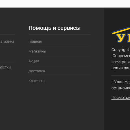
Помощь и сервисы
магазина
Главная
Copyright
Магазины
-Совреме
Акции
электро и
аботки
права за
Доставка
Контакты
г.Улан-Уд
остановк
Посмотре