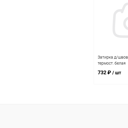
Купить в 1 кл
В избранное
Затирка д/швов
термост. белая
732 ₽
/ шт
В 
Купить в 1 кл
В избранное