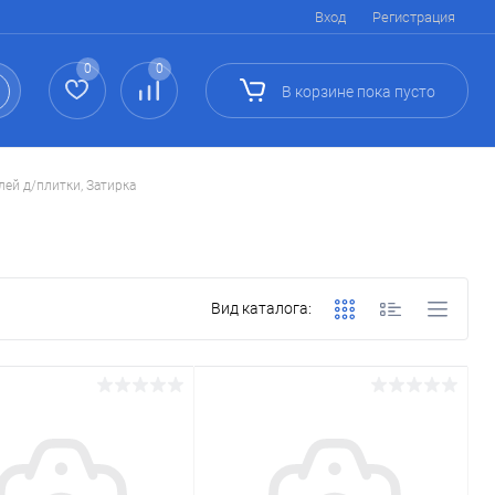
Вход
Регистрация
0
0
В корзине
пока
пусто
лей д/плитки, Затирка
Вид каталога: