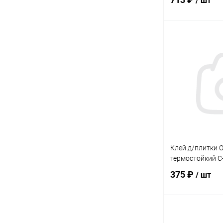
/ шт
В 
Купить в 1 кл
В избранное
Клей д/плитки 
термостойкий С
375 ₽
/ шт
В 