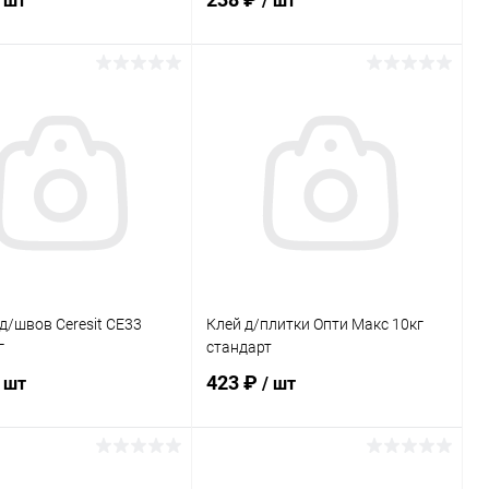
/ шт
/ шт
В корзину
В корзину
ь в 1 клик
Сравнение
Купить в 1 клик
Сравнение
ранное
В наличии
В избранное
В наличии
д/швов Ceresit CE33
Клей д/плитки Опти Макс 10кг
г
стандарт
423 ₽
/ шт
/ шт
В корзину
В корзину