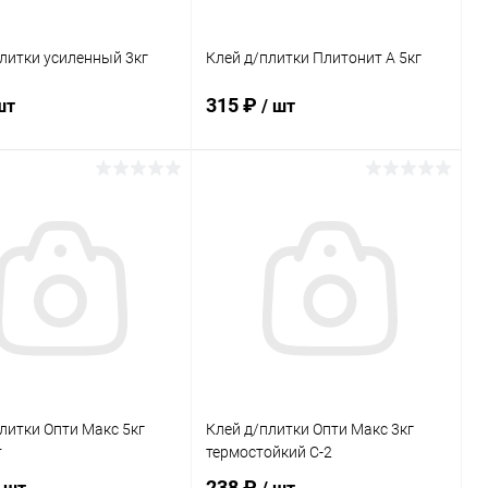
литки усиленный 3кг
Клей д/плитки Плитонит А 5кг
315 ₽
шт
/ шт
В корзину
В корзину
ь в 1 клик
Сравнение
Купить в 1 клик
Сравнение
ранное
В наличии
В избранное
В наличии
литки Опти Макс 5кг
Клей д/плитки Опти Макс 3кг
т
термостойкий С-2
238 ₽