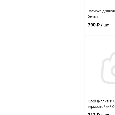
Затирка д/швов 
белая
790 ₽
/ шт
В 
Купить в 1 кл
В избранное
Клей д/плитки 
термостойкий С
713 ₽