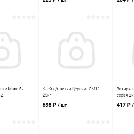
/ шт
корзину
В корзину
ик
Сравнение
Купить в 1 клик
Сравнение
Купит
В наличии
В избранное
В наличии
В изб
Опти Макс 5кг
Клей д/плитки Церезит CM11
Затирка 
-2
25кг
серая 2к
698 ₽
417 ₽
/ шт
корзину
В корзину