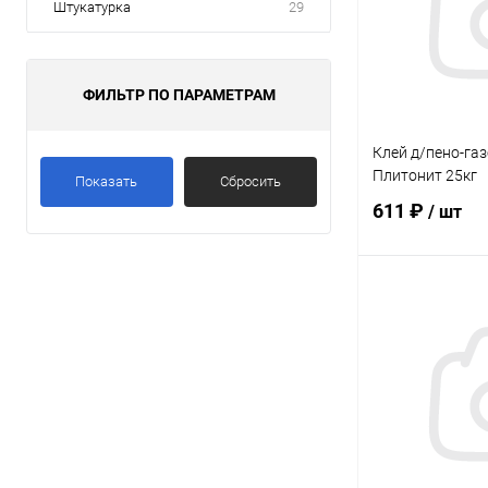
Штукатурка
29
ФИЛЬТР ПО ПАРАМЕТРАМ
Клей д/пено-га
Плитонит 25кг
Показать
Сбросить
611 ₽
/ шт
В 
Купить в 1 кл
В избранное