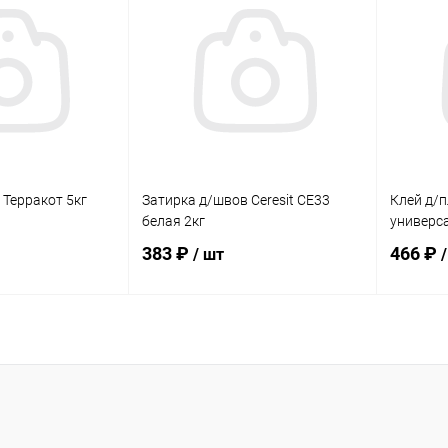
ик
Сравнение
Купить в 1 клик
Сравнение
Купит
В наличии
В избранное
В наличии
В изб
 Терракот 5кг
Затирка д/швов Ceresit CE33
Клей д/п
белая 2кг
универс
383 ₽
466 ₽
/ шт
корзину
В корзину
ик
Сравнение
Купить в 1 клик
Сравнение
Купит
В наличии
В избранное
В наличии
В изб