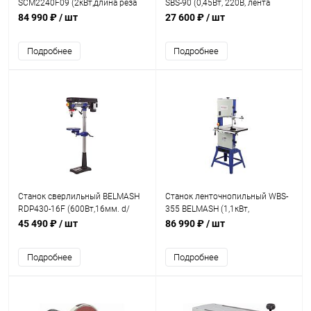
SCM2240F09 (2кВт,длина реза
SBS-90 (0,45Вт, 220В, лента
900мм, глубина 110мм, d=400)
13х0.65х1300 мм)
84 990 ₽
/ шт
27 600 ₽
/ шт
Подробнее
Подробнее
Станок сверлильный BELMASH
Станок ленточнопильный WBS-
RDP430-16F (600Вт,16мм. d/
355 BELMASH (1,1кВт,
сверла 50мм., 2500об., 61кг)
545*515мм)
45 490 ₽
/ шт
86 990 ₽
/ шт
Подробнее
Подробнее