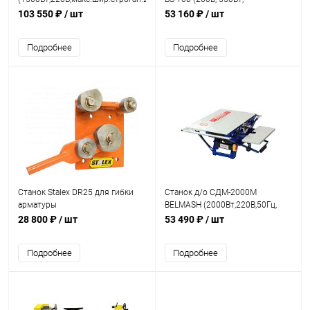
d диска 254мм, стол 400*207)
13*0,65*1470)
103 550 ₽
/ шт
53 160 ₽
/ шт
Подробнее
Подробнее
Станок Stalex DR25 для гибки
Станок д/о СДМ-2000М
арматуры
BELMASH (2000Вт,220В,50Гц,
макс.шир.строган. 240мм, d
28 800 ₽
/ шт
53 490 ₽
/ шт
диска 250мм,стол 732*456)
Подробнее
Подробнее