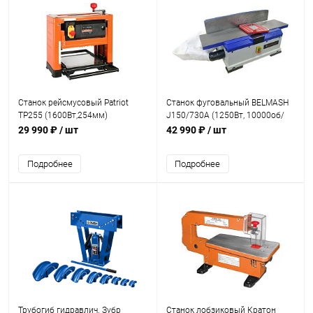
Станок рейсмусовый Patriot
Станок фуговальный BELMASH
TP255 (1600Вт,254мм)
J150/730A (1250Вт, 10000об/
мин, ширина строг155мм, 29кг)
29 990 ₽
/ шт
42 990 ₽
/ шт
Подробнее
Подробнее
Трубогиб гидравлич. Зубр
Станок лобзиковый Кратон