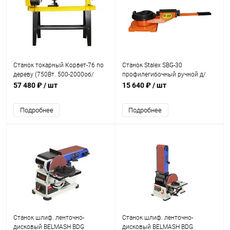
Станок токарный Корвет-76 по
Станок Stalex SBG-30
дереву (750Вт. 500-2000об/
профилегибочный ручной д/
мин., макс.диаметр заг. 350мм)
гибки завитков (Улитка)
57 480 ₽
/ шт
15 640 ₽
/ шт
Подробнее
Подробнее
Станок шлиф. ленточно-
Станок шлиф. ленточно-
дисковый BELMASH BDG
дисковый BELMASH BDG