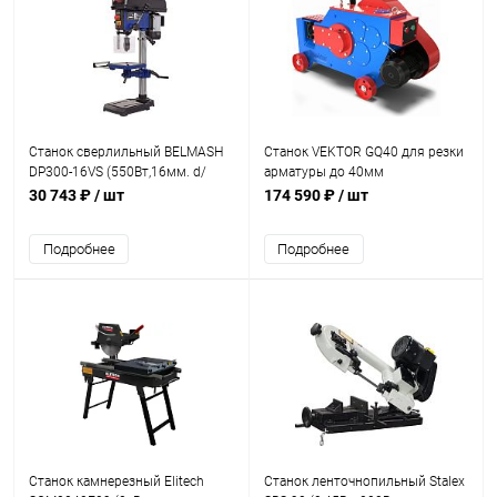
Станок сверлильный BELMASH
Станок VEKTOR GQ40 для резки
DP300-16VS (550Вт,16мм. d/
арматуры до 40мм
сверла 50мм., 2200об., 39.5кг)
30 743 ₽
/ шт
174 590 ₽
/ шт
Подробнее
Подробнее
Станок камнерезный Elitech
Станок ленточнопильный Stalex