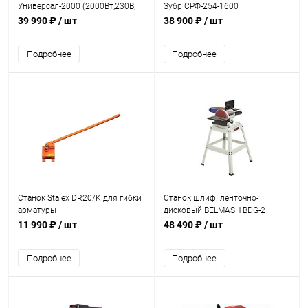
Универсал-2000 (2000Вт,230В,
Зубр СРФ-254-1600
50Гц, макс.шир.строган. 200мм,
(1600Вт,9000об/мин, 2 ножа,
39 990 ₽
/ шт
38 900 ₽
/ шт
250мм, )
254мм)
Подробнее
Подробнее
Станок Stalex DR20/K для гибки
Станок шлиф. ленточно-
арматуры
дисковый BELMASH BDG-2
152/228 (1100Вт,лента1219/152
11 990 ₽
/ шт
48 490 ₽
/ шт
D228мм 2850об/мин)
Подробнее
Подробнее