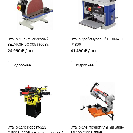
Станок шлиф. дисковый
Станок рейсмусовый БЕЛМАШ
BELMASH DG 305 (800Вт,
Р1800
400*133мм, 1420об/мин,
24 990 ₽
/ шт
41 490 ₽
/ шт
диск305мм)
Подробнее
Подробнее
Станок д/о Корвет-322
Станок ленточнопильный Stalex
(1500Вт,220В,макс.шир.строган.200мм,
BS-100 (200В, 550Вт,