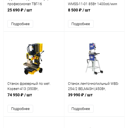
профессионал TВГ-16
WMSS-11-01 85Вт 1400об/мин
вертикальный ручной 16т
305*190мм
25 690 ₽
/ шт
8 500 ₽
/ шт
Подробнее
Подробнее
Станок фрезерный по мет.
Станок ленточнопильный WBS-
Корвет-413 (350Вт,
254/2 BELMASH (450Вт,
1100/2500об/мин.
360*320мм)
74 950 ₽
/ шт
39 990 ₽
/ шт
шпинд.45/47мм)
Подробнее
Подробнее