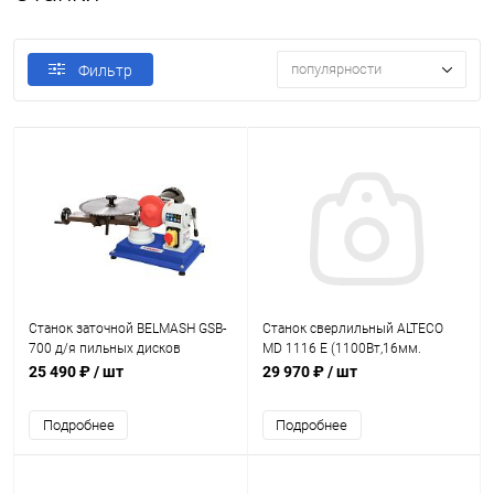
популярности
Фильтр
Станок заточной BELMASH GSB-
Станок сверлильный ALTECO
700 д/я пильных дисков
MD 1116 E (1100Вт,16мм.
(350Вт,2850об/мин., диам.
680об/мин. 10кг) на магнитной
25 490 ₽
/ шт
29 970 ₽
/ шт
затач. дисков 80-700мм)
стойке
Подробнее
Подробнее