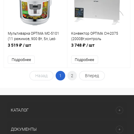
Мультиварка OPTIMA MC-5101
Конвектор OPTIMA CH-2075
(11 режимов, 900 Вт, 5л, Led-
(2000Вт,контроль
диспл.)
температуры,крепл.на стену)
3 519 ₽
/ шт
3 748 ₽
/ шт
Подробнее
Подробнее
Назад
1
2
Вперед
КАТАЛОГ
ДОКУМЕНТЫ