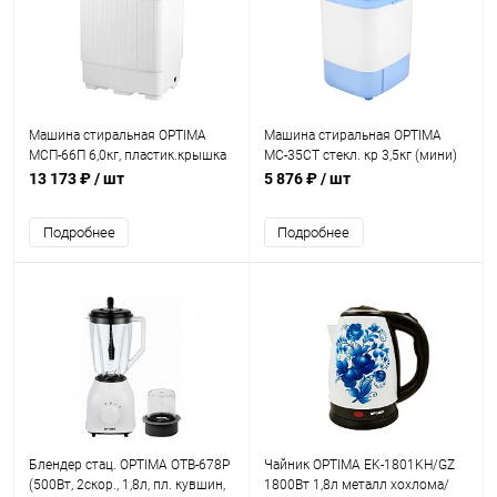
Машина стиральная OPTIMA
Машина стиральная OPTIMA
МСП-66П 6,0кг, пластик.крышка
МС-35СТ стекл. кр 3,5кг (мини)
13 173 ₽
/ шт
5 876 ₽
/ шт
Подробнее
Подробнее
Блендер стац. OPTIMA OTB-678P
Чайник OPTIMA EK-1801KH/GZ
(500Вт, 2скор., 1,8л, пл. кувшин,
1800Вт 1,8л металл хохлома/