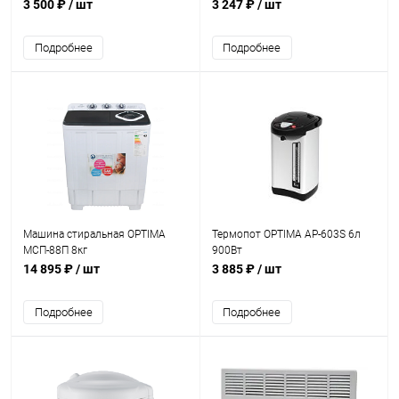
температуры,крепл.на стену)
3 500 ₽
/ шт
3 247 ₽
/ шт
Подробнее
Подробнее
Машина стиральная OPTIMA
Термопот OPTIMA AP-603S 6л
МСП-88П 8кг
900Вт
14 895 ₽
/ шт
3 885 ₽
/ шт
Подробнее
Подробнее