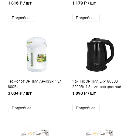
импульс,измельчитель)
гжель
1 816 ₽
/ шт
1 179 ₽
/ шт
Подробнее
Подробнее
Термопот OPTIMA AP-433R 4,3л
Чайник OPTIMA EK-1808SS
800Вт
2200Вт 1,8л металл цветной
3 034 ₽
/ шт
1 090 ₽
/ шт
Подробнее
Подробнее