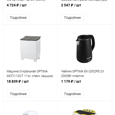
28 м²) черный
4 724 ₽
/ шт
2 547 ₽
/ шт
Подробнее
Подробнее
Машина стиральная OPTIMA
Чайник OPTIMA EK-2002PS 2л
МСП-110СТ 11кг, стекл. крышка
2000Вт пластик
бесшовн,двойные
18 839 ₽
/ шт
1 179 ₽
/ шт
стенки,эффект термоса
Подробнее
Подробнее