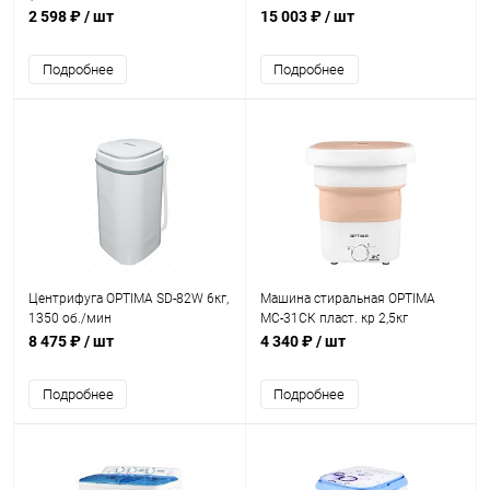
28 м²)
2 598 ₽
/ шт
15 003 ₽
/ шт
Подробнее
Подробнее
Центрифуга OPTIMA SD-82W 6кг,
Машина стиральная OPTIMA
1350 об./мин
МС-31СК пласт. кр 2,5кг
складная, оранж
8 475 ₽
/ шт
4 340 ₽
/ шт
Подробнее
Подробнее