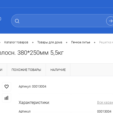
0
•
•
•
•
Каталог товаров
Товары для дома
Печное литье
Решетка 
лосн. 380*250мм 5,5кг
КИ
ПОХОЖИЕ ТОВАРЫ
НАЛИЧИЕ
Артикул:
00013004
Характеристики:
Все хара
Артикул
00013004