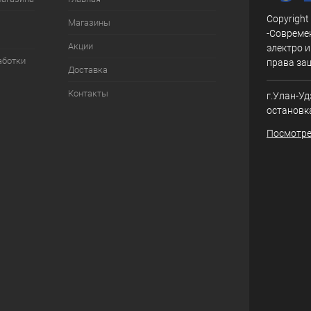
Copyright
Магазины
-Совреме
Акции
электро и
аботки
права за
Доставка
Контакты
г.Улан-Уд
остановк
Посмотре