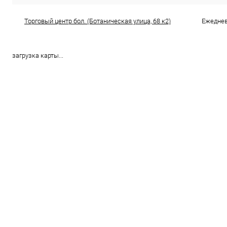
Торговый центр бол. (Ботаническая улица, 68 к2)
Ежедневн
загрузка карты...