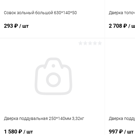
Совок зольный большой 630*140*50
Дверка топо
293 ₽
2 708 ₽
/ шт
/ 
В корзину
Купить в 1 клик
Сравнение
Купить в 1
В избранное
В наличии
В избранн
Дверка поддувальная 250*140мм 3,32кг
Дверка подд
1 580 ₽
997 ₽
/ шт
/ шт