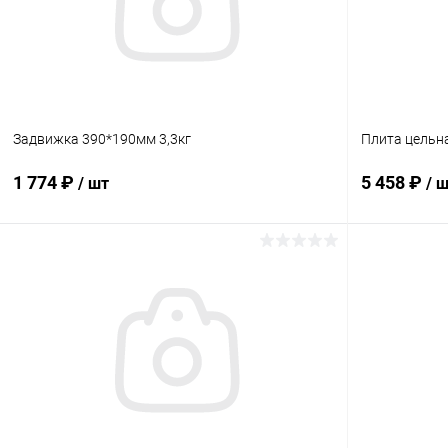
Задвижка 390*190мм 3,3кг
Плита цельн
1 774 ₽
5 458 ₽
/ шт
/ 
В корзину
Купить в 1 клик
Сравнение
Купить в 1
В избранное
В наличии
В избранн