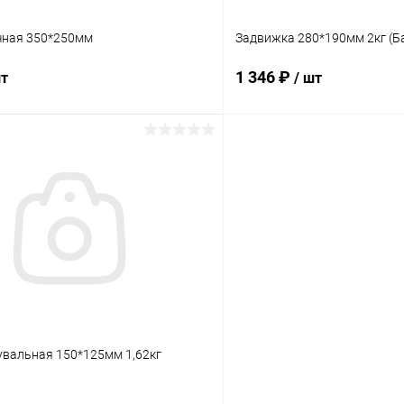
чная 350*250мм
Задвижка 280*190мм 2кг (Б
1 346 ₽
шт
/ шт
В корзину
В корз
 клик
Сравнение
Купить в 1 клик
ое
В наличии
В избранное
увальная 150*125мм 1,62кг