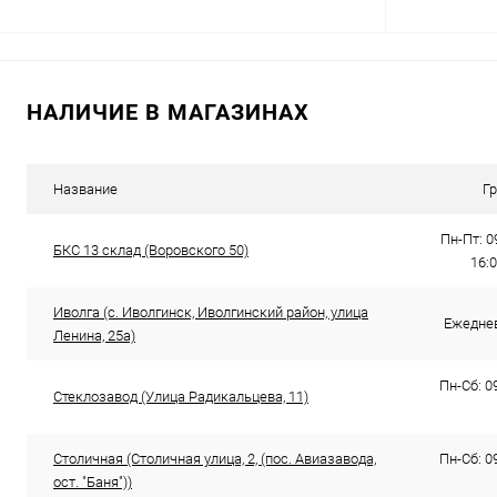
В корзину
НАЛИЧИЕ В МАГАЗИНАХ
Купить в 1 клик
Сравнение
Купить в 1
В избранное
В наличии
В избранн
Название
Г
Пн-Пт: 0
БКС 13 склад (Воровского 50)
16:
Иволга (с. Иволгинск, Иволгинский район, улица
Ежеднев
Ленина, 25а​)
Пн-Сб: 09
Стеклозавод (​Улица Радикальцева, 11)
Столичная (Столичная улица, 2, ​(пос. Авиазавода,
Пн-Сб: 09
ост. "Баня"))