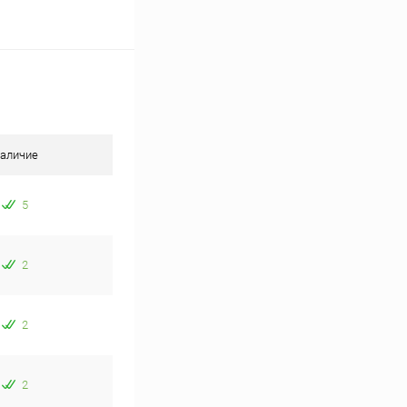
аличие
5
2
2
2