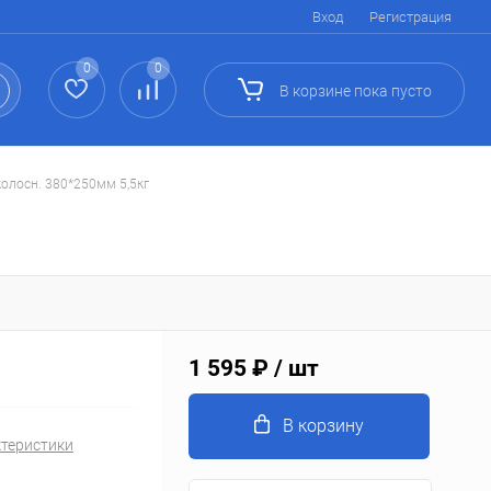
Вход
Регистрация
0
0
В корзине
пока
пусто
колосн. 380*250мм 5,5кг
1 595 ₽
/ шт
В корзину
ктеристики