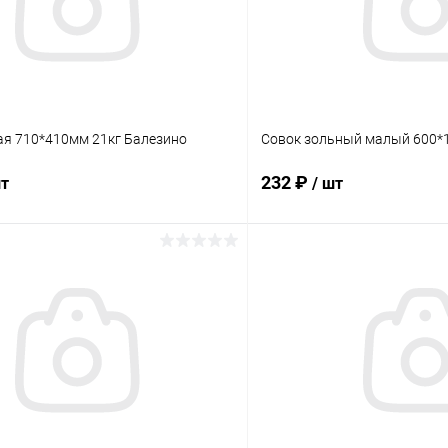
ая 710*410мм 21кг Балезино
Совок зольный малый 600*
232 ₽
шт
/ шт
В корзину
В корз
 клик
Сравнение
Купить в 1 клик
ое
В наличии
В избранное