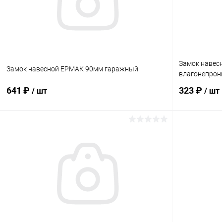
Замок навес
Замок навесной ЕРМАК 90мм гаражный
влагонепро
641 ₽
323 ₽
/ шт
/ шт
В корзину
Купить в 1 клик
Сравнение
Купить в 1
В избранное
В наличии
В избранн