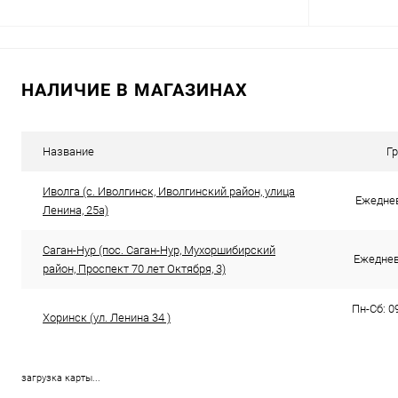
В корзину
НАЛИЧИЕ В МАГАЗИНАХ
Купить в 1 клик
Сравнение
Купить в 1
В избранное
В наличии
В избранн
Название
Г
Иволга (с. Иволгинск, Иволгинский район, улица
Ежеднев
Ленина, 25а​)
Саган-Нур (пос. Саган-Нур, Мухоршибирский
Ежедневн
район, Проспект 70 лет Октября, 3)
Пн-Сб: 09
Хоринск (ул. Ленина 34 )
загрузка карты...