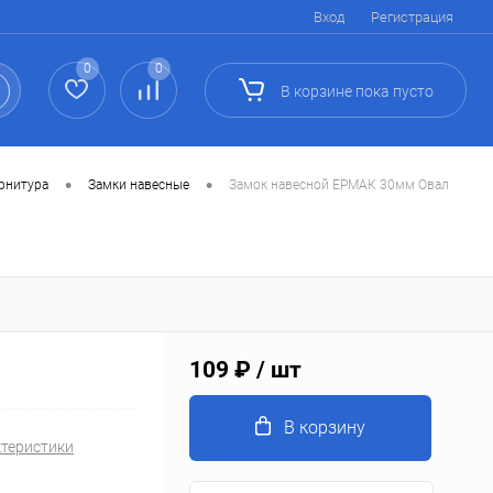
Вход
Регистрация
0
0
В корзине
пока
пусто
•
•
урнитура
Замки навесные
Замок навесной ЕРМАК 30мм Овал
109 ₽
/ шт
В корзину
ктеристики