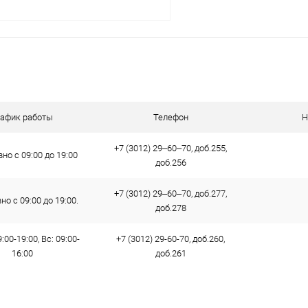
В корзину
 клик
К сравнению
ое
В наличии
рафик работы
Телефон
Н
+7 (3012) 29‒60‒70, доб.255,
но с 09:00 до 19:00
доб.256
+7 (3012) 29‒60‒70, доб.277,
о с 09:00 до 19:00.
доб.278
:00-19:00, Вс: 09:00-
+7 (3012) 29-60-70, доб.260,
16:00
доб.261