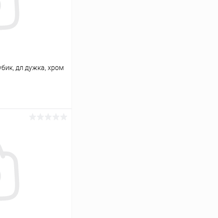
бик, дл дужка, хром
ину
Сравнение
В наличии