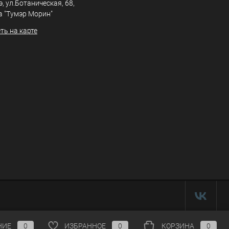
э, ул.Ботаническая, 68,
а "Тумэр Морин"
ть на карте
НИЕ
0
ИЗБРАННОЕ
0
КОРЗИНА
0