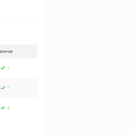
аличие
1
1
4