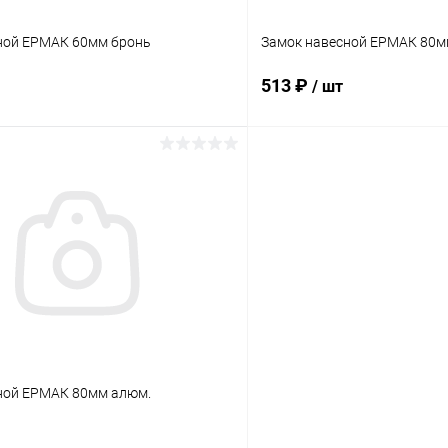
ной ЕРМАК 60мм бронь
Замок навесной ЕРМАК 80
513 ₽
/ шт
В корзину
В корз
 клик
Сравнение
Купить в 1 клик
ое
В наличии
В избранное
ной ЕРМАК 80мм алюм.