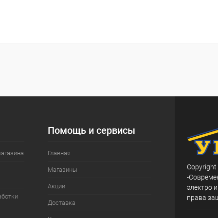
Помощь и сервисы
магазина
Главная
Copyright
Магазины
-Совреме
Акции
электро и
аботки
права за
Доставка