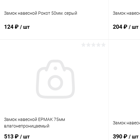
Замок навесной Рокот 50мм. серый
Замок навес
124 ₽
204 ₽
/ шт
/ шт
В корзину
Купить в 1 клик
Сравнение
Купить в 1
В избранное
В наличии
В избранн
Замок навесной ЕРМАК 75мм
Замок навес
влагонепроницаемый
513 ₽
390 ₽
/ шт
/ шт