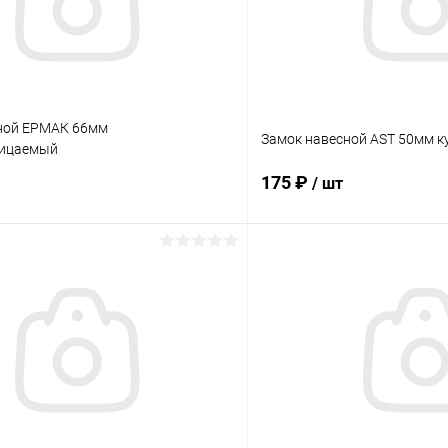
ной ЕРМАК 66мм
Замок навесной AST 50мм ку
ницаемый
175 ₽
/ шт
В корзину
В корз
 клик
Сравнение
Купить в 1 клик
ое
В наличии
В избранное