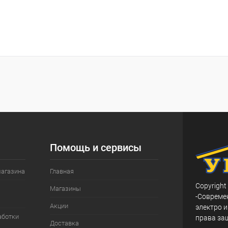
Помощь и сервисы
магазина
Главная
Copyright
Магазины
-Совреме
Акции
электро и
аботки
права за
Доставка