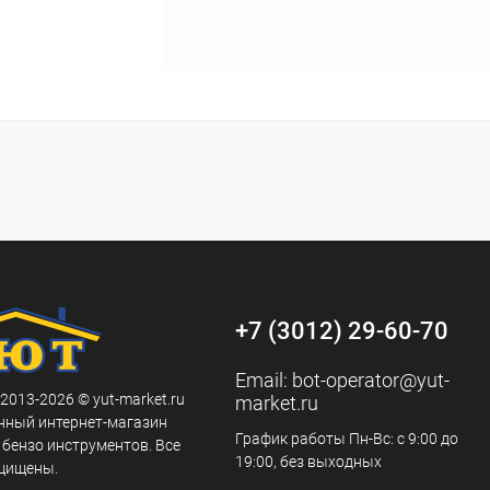
+7 (3012) 29-60-70
Email:
bot-operator@yut-
 2013-2026 © yut-market.ru
market.ru
нный интернет-магазин
График работы Пн-Вс: с 9:00 до
 бензо инструментов. Все
19:00, без выходных
щищены.