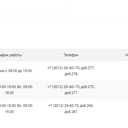
В корзину
 клик
Сравнение
ое
В наличии
рафик работы
Телефон
Н
+7 (3012) 29‒60‒70, доб.277,
о с 09:00 до 19:00.
доб.278
:00-19:00, Вс: 09:00-
+7 (3012) 29‒60‒70, доб.270,
18:00
доб.271
:00-19:00, Вс: 09:00-
+7 (3012) 29-60-70, доб.260,
16:00
доб.261