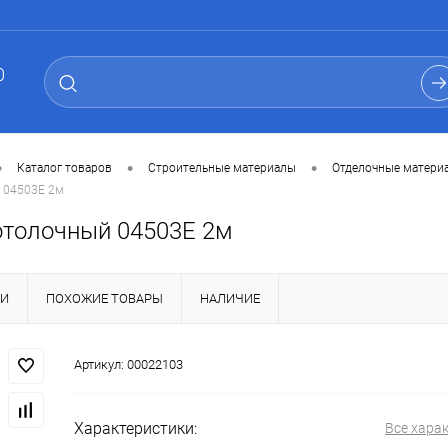
0
•
•
•
Каталог товаров
Строительные материалы
Отделочные матери
 04503Е 2м
отолочный 04503Е 2м
КИ
ПОХОЖИЕ ТОВАРЫ
НАЛИЧИЕ
Артикул:
00022103
Характеристики:
Все хара