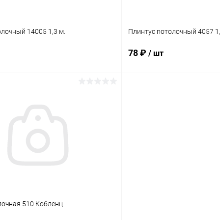
лочный 14005 1,3 м.
Плинтус потолочный 4057 1
78 ₽
/ шт
В корзину
В корз
 клик
Сравнение
Купить в 1 клик
ое
В наличии
В избранное
лочная 510 Кобленц