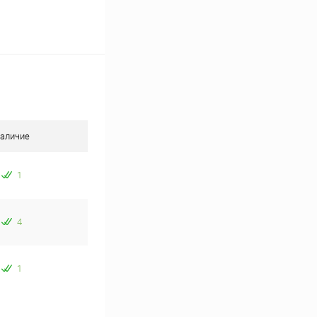
аличие
1
4
1