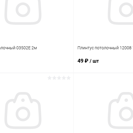
олочный 03502Е 2м
Плинтус потолочный 12008 1
49 ₽
/ шт
В корзину
В корз
 клик
Сравнение
Купить в 1 клик
ое
В наличии
В избранное