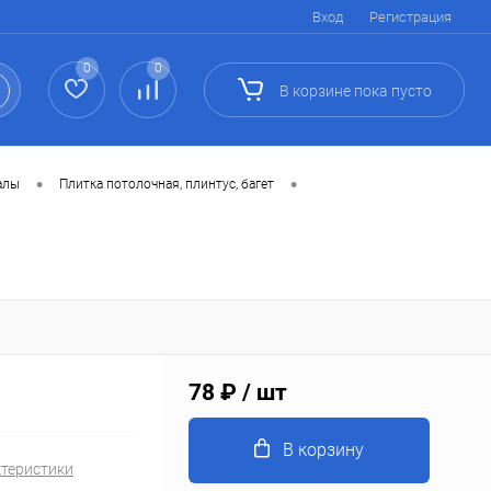
Вход
Регистрация
0
0
В корзине
пока
пусто
•
•
алы
Плитка потолочная, плинтус, багет
78 ₽
/ шт
В корзину
ктеристики