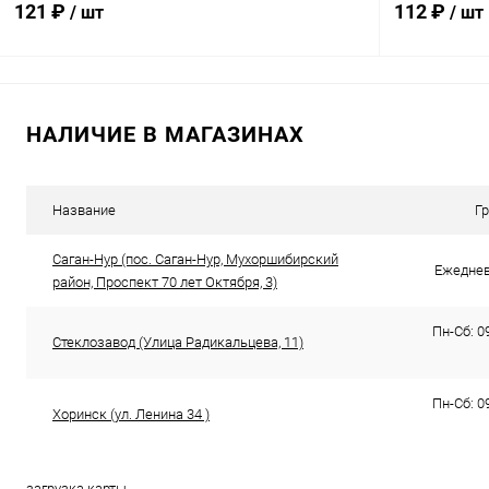
121 ₽
112 ₽
/ шт
/ шт
В корзину
НАЛИЧИЕ В МАГАЗИНАХ
Купить в 1 клик
Сравнение
Купить в 1
В избранное
В наличии
В избранн
Название
Г
Саган-Нур (пос. Саган-Нур, Мухоршибирский
Ежедневн
район, Проспект 70 лет Октября, 3)
Пн-Сб: 09
Стеклозавод (​Улица Радикальцева, 11)
Пн-Сб: 09
Хоринск (ул. Ленина 34 )
загрузка карты...