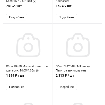
Белвинил 0,53*10м (9)
Каллаката
741 ₽
/ шт
152 ₽
/ шт
Подробнее
Подробнее
Обои 10780 Магнат-2 винил. на
Обои 72425-84FM Faraday
флиз.осн. 10,05*1,06м (6)
Палитра виниловые на
флиз.основе горячего тиснения
1 399 ₽
/ шт
2 313 ₽
/ шт
10*1,06м
Подробнее
Подробнее