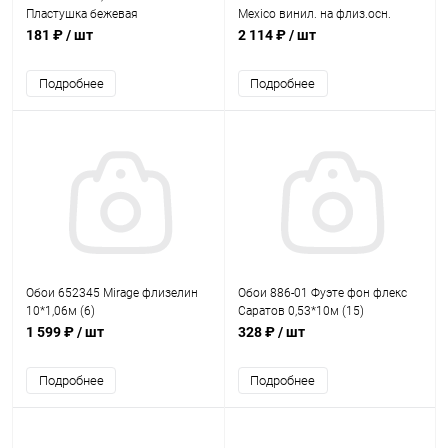
Пластушка бежевая
Mexico винил. на флиз.осн.
10,05*1,06м (6)
181 ₽
/ шт
2 114 ₽
/ шт
Подробнее
Подробнее
Обои 652345 Mirage флизелин
Обои 886-01 Фуэте фон флекс
10*1,06м (6)
Саратов 0,53*10м (15)
1 599 ₽
/ шт
328 ₽
/ шт
Подробнее
Подробнее