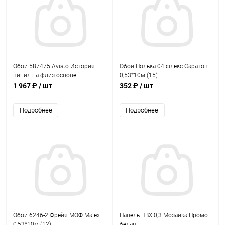
Обои 587475 Avisto История
Обои Полька 04 флекс Саратов
винил на флиз.основе
0,53*10м (15)
1,06*10,05 (6)
1 967 ₽
/ шт
352 ₽
/ шт
Подробнее
Подробнее
Обои 6246-2 Фрейя МОФ Malex
Панель ПВХ 0,3 Мозаика Промо
0,53*10м (12)
белая