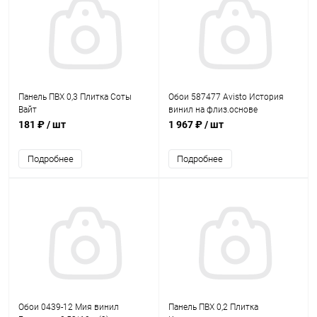
Панель ПВХ 0,3 Плитка Соты
Обои 587477 Avisto История
Вайт
винил на флиз.основе
1,06*10,05 (6)
181 ₽
/ шт
1 967 ₽
/ шт
Подробнее
Подробнее
Обои 0439-12 Мия винил
Панель ПВХ 0,2 Плитка