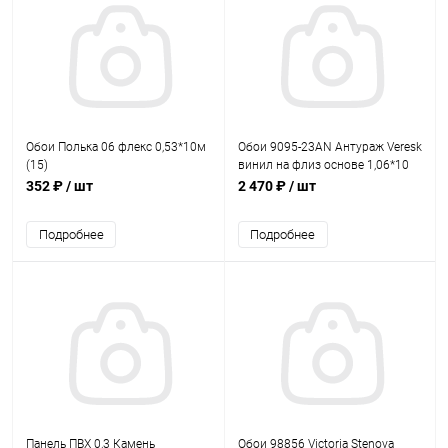
Обои Полька 06 флекс 0,53*10м
Обои 9095-23AN Антураж Veresk
(15)
винил на флиз основе 1,06*10
(6)
352 ₽
/ шт
2 470 ₽
/ шт
Подробнее
Подробнее
Панель ПВХ 0,3 Камень
Обои 98856 Victoria Stenova