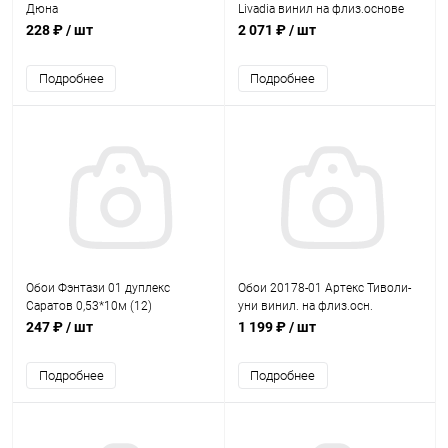
Дюна
Livadia винил на флиз.основе
10*1,06м (6)
228 ₽
/ шт
2 071 ₽
/ шт
Подробнее
Подробнее
Обои Фэнтази 01 дуплекс
Обои 20178-01 Артекс Тиволи-
Саратов 0,53*10м (12)
уни винил. на флиз.осн.
10,05*1,06м (9)
247 ₽
/ шт
1 199 ₽
/ шт
Подробнее
Подробнее