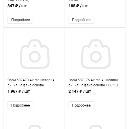
347 ₽
/ шт
185 ₽
/ шт
Подробнее
Подробнее
Обои 587473 Avisto История
Обои 587176 Avisto Анжелина
винил на флиз.основе
винил на флиз.основе 1,06*10
1,06*10,05 (6)
(6)
1 967 ₽
/ шт
2 147 ₽
/ шт
Подробнее
Подробнее