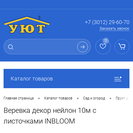
Вход
Регистрация
+7 (3012) 29-60-70
Заказать звонок
0
Каталог товаров
•
•
•
Главная страница
Каталог товаров
Сад и огород
Грунт д/р
Веревка декор нейлон 10м с
листочками INBLOOM