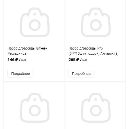
Набор д/рассады 8ячеек
Набор д/рассады №5
Рассадница
(0,7*10шт+поддон) Ангарск (8)
146 ₽
/ шт
265 ₽
/ шт
Подробнее
Подробнее