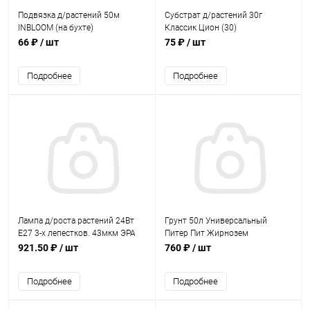
Подвязка д/растений 50м
Субстрат д/растений 30г
INBLOOM (на бухте)
Классик Цион (30)
66 ₽
/ шт
75 ₽
/ шт
Подробнее
Подробнее
Лампа д/роста растений 24Вт
Грунт 50л Универсальный
Е27 3-х лепестков. 43мкм ЭРА
Питер Пит Жирнозем
57285
921.50 ₽
/ шт
760 ₽
/ шт
Подробнее
Подробнее