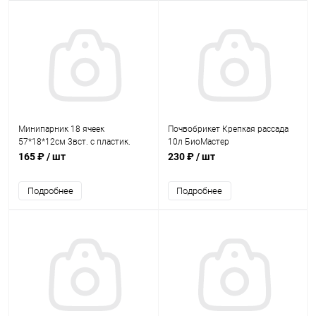
Минипарник 18 ячеек
Почвобрикет Крепкая рассада
57*18*12см 3вст. с пластик.
10л БиоМастер
кассетой
165 ₽
/ шт
230 ₽
/ шт
Подробнее
Подробнее