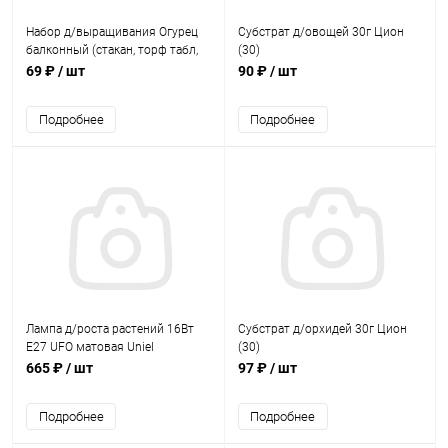
Набор д/выращивания Огурец
Субстрат д/овощей 30г Цион
балконный (стакан, торф табл,
(30)
семена)
69 ₽
/ шт
90 ₽
/ шт
Подробнее
Подробнее
Лампа д/роста растений 16Вт
Субстрат д/орхидей 30г Цион
Е27 UFO матовая Uniel
(30)
665 ₽
/ шт
97 ₽
/ шт
Подробнее
Подробнее