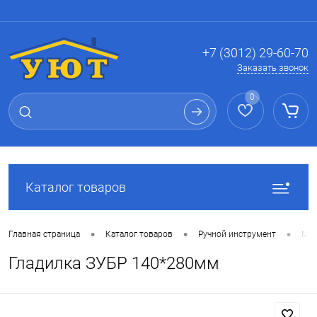
Вход
Регистрация
+7 (3012) 29-60-70
Заказать звонок
0
Каталог товаров
•
•
•
Главная страница
Каталог товаров
Ручной инструмент
Мал
Гладилка ЗУБР 140*280мм