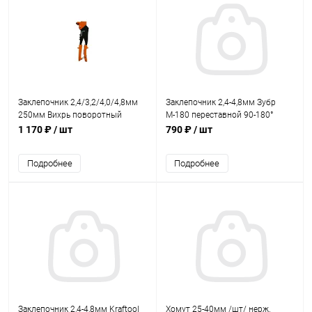
Заклепочник 2,4/3,2/4,0/4,8мм
Заклепочник 2,4-4,8мм Зубр
250мм Вихрь поворотный
М-180 переставной 90-180°
360гр
1 170 ₽
/ шт
790 ₽
/ шт
Подробнее
Подробнее
Заклепочник 2,4-4,8мм Kraftool
Хомут 25-40мм /шт/ нерж.