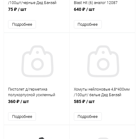
/100шт/черные Дед Банзай
Blast Hit (6) аналог 12087
75 ₽
/ шт
640 ₽
/ шт
Подробнее
Подробнее
Пистолет д/герметика
Хомуты нейлоновые 4,8*400мм
полукорпусной усиленный
/100шт/ белые Дед Банзай
Монтажник
360 ₽
/ шт
585 ₽
/ шт
Подробнее
Подробнее