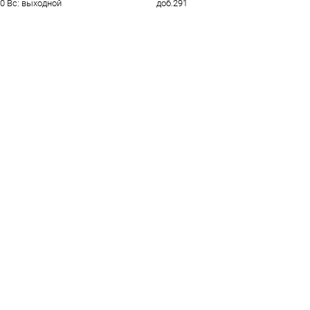
00 Вс: выходной
доб.291