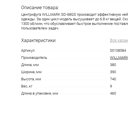
Описание товара:
Центрифуга WILLMARK SD-68GS производит эффективную ней
одежды. За один цикл модель высушивает до 6.8 кг вещей. Ск
1300 об/мин, что обуславливает быстрое выполнение постав
пользователем задач.
Характеристики:
Все хара
Артикул
00108584
Производитель
WILLMAR
Длина, мм
380
Ширина, мм
390
Высота, мм
740
Вес, кг
9
Длина в упаковке, мм
460