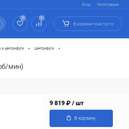
Вход
Регистрация
0
0
В корзине
пока
пусто
•
•
 и центрифуги
Центрифуги
об/мин)
9 819 ₽
/ шт
В корзину