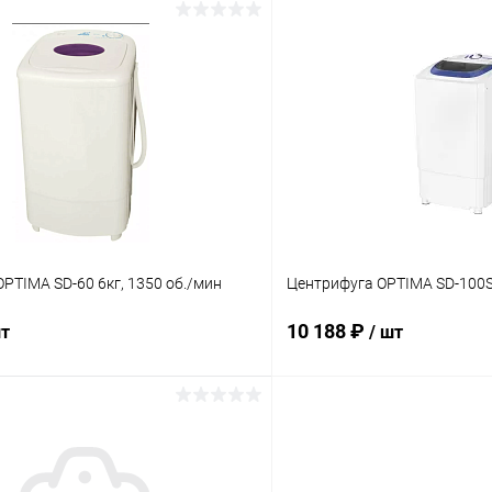
PTIMA SD-60 6кг, 1350 об./мин
Центрифуга OPTIMA SD-100S 
10 188 ₽
шт
/ шт
В корзину
В корз
 клик
Сравнение
Купить в 1 клик