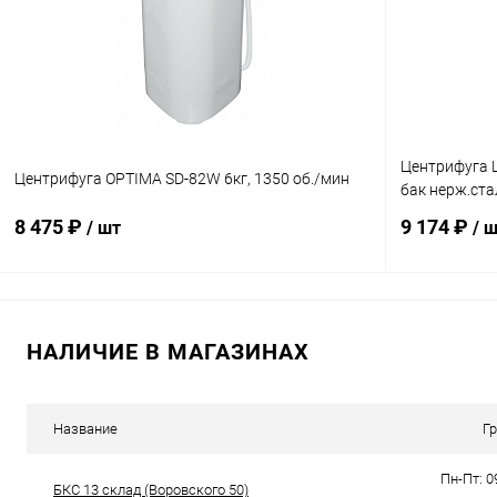
В избранное
В наличии
В избранн
Центрифуга L
Центрифуга OPTIMA SD-82W 6кг, 1350 об./мин
бак нерж.ста
8 475 ₽
9 174 ₽
/ шт
/ 
В корзину
НАЛИЧИЕ В МАГАЗИНАХ
Купить в 1 клик
Сравнение
Купить в 1
В избранное
В наличии
В избранн
Название
Г
Пн-Пт: 0
БКС 13 склад (Воровского 50)