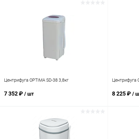
Центрифуга OPTIMA SD-38 3,8кг
Центрифуга O
7 352 ₽
8 225 ₽
/ шт
/ 
В корзину
Купить в 1 клик
Сравнение
Купить в 1