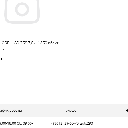
ое
В наличии
В избранное
IGRELL SD-75S 7,5кг 1350 об/мин,
ль
шт
В корзину
 клик
Сравнение
ое
В наличии
рафик работы
Телефон
Н
9:00-18:00 Сб: 09:00-
+7 (3012) 29-60-70, доб.290,