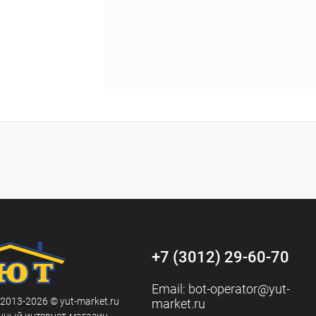
+7 (3012) 29-60-70
Email:
bot-operator@yut-
 2013-2026 © yut-market.ru
market.ru