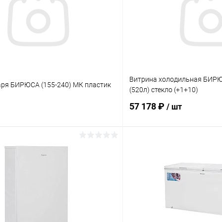
Витрина холодильная БИР
аря БИРЮСА (155-240) МК пластик
(520л) стекло (+1+10)
57 178 ₽
/ шт
В корзину
В корз
 клик
Сравнение
Купить в 1 клик
ое
В наличии
В избранное