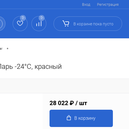
Вход
Регистрация
0
0
В корзине
пока
пусто
•
ры
арь -24°С, красный
28 022 ₽
/ шт
В корзину