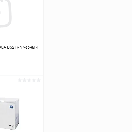
ЮСА B521RN черный
ину
Сравнение
В наличии