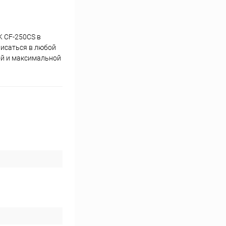
 CF-250CS в
писаться в любой
ой и максимальной