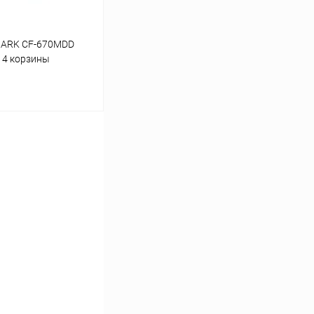
MARK CF-670MDD
, 4 корзины
ину
Сравнение
В наличии