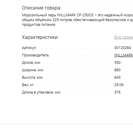
Описание товара:
Морозильный ларь WILLMARK CF-250CS – это надежный мороз
общим объёмом 225 литров, обеспечивающий безопасное и д
продуктов питания.
Характеристики:
Все хара
Артикул
00123284
Производитель
WILLMAR
Длина, мм
550
Ширина, мм
880
Высота, мм
845
Вес, кг
29.06
Длина в упаковке, мм
576