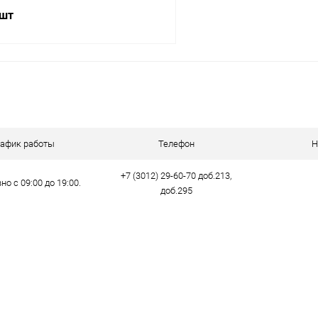
 шт
В корзину
 клик
Сравнение
ое
В наличии
рафик работы
Телефон
Н
+7 (3012) 29-60-70 доб.213,
о с 09:00 до 19:00.
доб.295