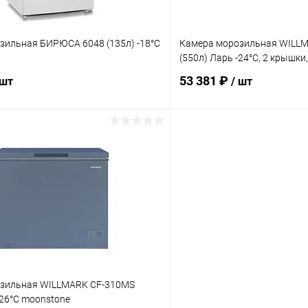
зильная БИРЮСА 6048 (135л) -18°C
Камера морозильная WILL
(550л) Ларь -24°С, 2 крышки
53 381 ₽
 шт
/ шт
В корзину
В корз
 клик
Сравнение
Купить в 1 клик
ое
В наличии
В избранное
зильная WILLMARK CF-310MS
-26°С moonstone