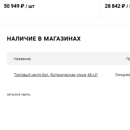
крышка
50 949 ₽
28 842 ₽
/ шт
/
В корзину
НАЛИЧИЕ В МАГАЗИНАХ
Купить в 1 клик
Сравнение
Купить в 1
В избранное
В наличии
В избранн
Название
Г
Торговый центр бол. (Ботаническая улица, 68 к2)
Ежедневн
загрузка карты...