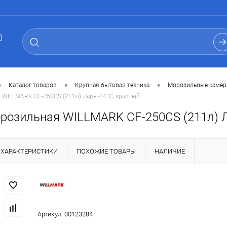
0
•
•
•
Каталог товаров
Крупная бытовая техника
Морозильные каме
WILLMARK CF-250CS (211л) Ларь -24°С, красный
розильная WILLMARK CF-250CS (211л) Л
ХАРАКТЕРИСТИКИ
ПОХОЖИЕ ТОВАРЫ
НАЛИЧИЕ
Артикул:
00123284