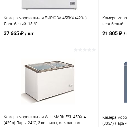
Камера морозильная БИРЮСА 455KX (420л)
Камера моро
Ларь белый -18 °C
верт белый
37 665 ₽
21 805 ₽
/ шт
/
В корзину
Купить в 1 клик
Сравнение
Купить в 1
В избранное
В наличии
В избранн
Камера морозильная WILLMARK FSL-450X-4
Камера моро
(420л) Ларь -24°С, 3 корзины, стеклянная
(305л) Ларь 