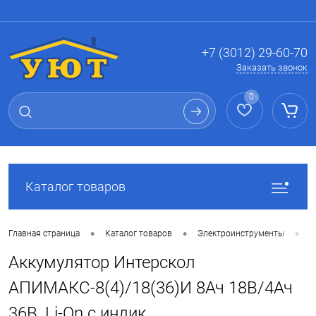
Вход
Регистрация
+7 (3012) 29-60-70
Заказать звонок
0
Каталог товаров
•
•
•
Главная страница
Каталог товаров
Электроинструменты
Р
Аккумулятор Интерскол
АПИМАКС-8(4)/18(36)И 8Ач 18В/4Ач
36В, Li-On с индик.