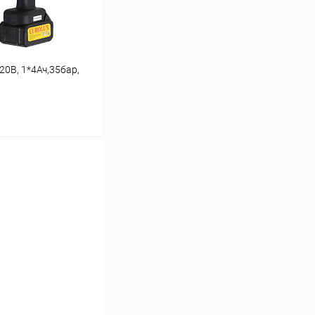
20В, 1*4Ач,35бар,
ину
Сравнение
В наличии