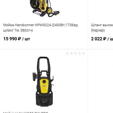
Мойка Hanskonner HPW9224 (2400Вт,175бар,
Шланг высок
шланг 7м. 360л/ч)
(Керхер)
15 990 ₽
2 022 ₽
/ шт
/ 
В корзину
Купить в 1 клик
Сравнение
Купить в 1
В избранное
В наличии
В избранн