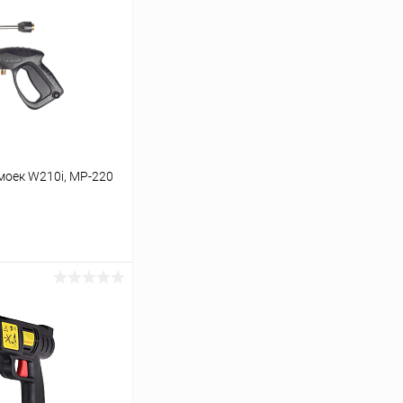
моек W210i, МР-220
ину
Сравнение
В наличии