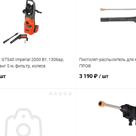
 GT540 Imperial 2000 Вт, 130бар,
Пистолет-распылитель для 
анг 5 м, фильтр, колеса
ПРОФ
3 190 ₽
 шт
/ шт
В корзину
В корз
 клик
Сравнение
Купить в 1 клик
ое
В наличии
В избранное