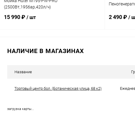
Мойка Huter M195-PW-PRO
Пеногенерато
(2500Вт,195бар,420л/ч)
15 990 ₽
2 490 ₽
/ шт
/ 
В корзину
НАЛИЧИЕ В МАГАЗИНАХ
Купить в 1 клик
Сравнение
Купить в 1
В избранное
В наличии
В избранн
Название
Г
Торговый центр бол. (Ботаническая улица, 68 к2)
Ежедневн
загрузка карты...