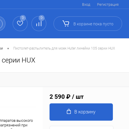
Вход
Регистрация
0
0
В корзине
пока
пусто
•
ки
Пистолет-распылитель для моек Huter линейки 105 серии HUX
5 серии HUX
2 590 ₽
/ шт
В корзину
аппаратов высокого
загрязнений при