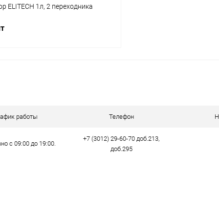
р ELITECH 1л, 2 переходника
шт
В корзину
 клик
Сравнение
ое
В наличии
рафик работы
Телефон
Н
+7 (3012) 29-60-70 доб.213,
о с 09:00 до 19:00.
доб.295