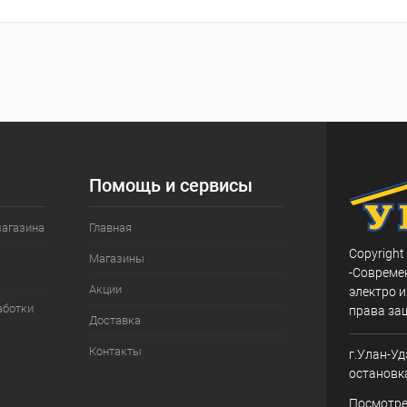
Помощь и сервисы
магазина
Главная
Copyright
Магазины
-Совреме
Акции
электро и
аботки
права за
Доставка
Контакты
г.Улан-Уд
остановк
Посмотре