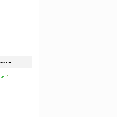
аличие
2