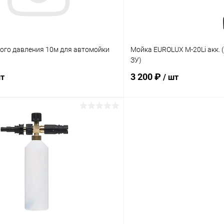
ого давления 10м для автомойки
Мойка EUROLUX M-20Li акк. (
ЗУ)
3 200 ₽
шт
/ шт
В корзину
В корз
 клик
Сравнение
Купить в 1 клик
ое
В наличии
В избранное