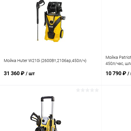
Мойка Patriot
Мойка Huter W210i (2600Вт,210бар,450л/ч)
450л/час, шл
31 360 ₽
10 790 ₽
/ шт
/
В корзину
Купить в 1 клик
Сравнение
Купить в 1
В избранное
В наличии
В избранн