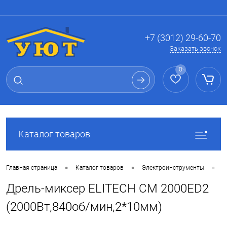
Вход
Регистрация
+7 (3012) 29-60-70
Заказать звонок
0
Каталог товаров
•
•
•
Главная страница
Каталог товаров
Электроинструменты
И
Дрель-миксер ELITECH CM 2000ЕD2
(2000Вт,840об/мин,2*10мм)