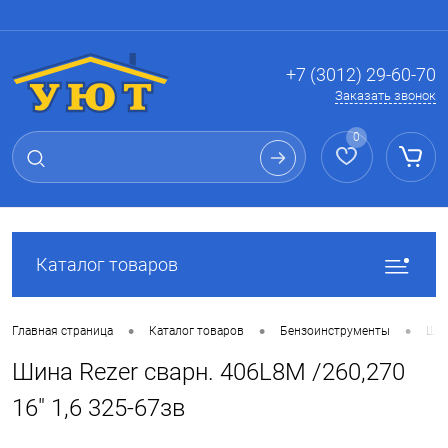
Вход
Регистрация
+7 (3012) 29-60-70
Заказать звонок
0
Каталог товаров
•
•
•
Главная страница
Каталог товаров
Бензоинструменты
Шин
Шина Rezer сварн. 406L8М /260,270
16" 1,6 325-67зв