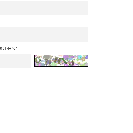
картинке
*