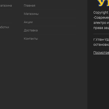
магазина
Главная
Copyright
Магазины
-Совреме
Акции
электро и
аботки
права за
Доставка
Контакты
г.Улан-Уд
остановк
Посмотре