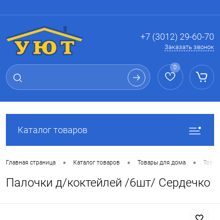
Вход
Регистрация
+7 (3012) 29-60-70
Заказать звонок
0
Каталог товаров
•
•
•
Главная страница
Каталог товаров
Товары для дома
Товар
Палочки д/коктейлей /6шт/ Сердечко