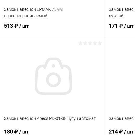
Замок навесной ЕРМАК 75мм
Замок навес
влагонепроницаемый
дужкой
513 ₽
171 ₽
/ шт
/ шт
В корзину
Купить в 1 клик
Сравнение
Купить в 1
В избранное
В наличии
В избранн
Замок навесной Apecs PD-01-38 чугун автомат
Замок навес
180 ₽
214 ₽
/ шт
/ шт