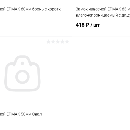
ной ЕРМАК 60мм бронь с коротк
Замок навесной ЕРМАК 63 м
влагонепроницаемый с дл.
418 ₽
/ шт
В корзину
В корз
 клик
Сравнение
Купить в 1 клик
ое
В наличии
В избранное
ной ЕРМАК 50мм Овал