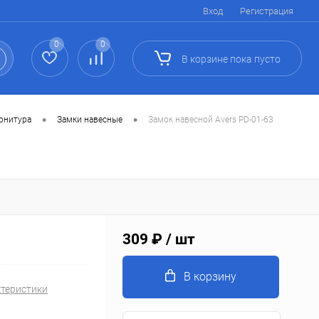
Вход
Регистрация
0
0
В корзине
пока
пусто
•
•
урнитура
Замки навесные
Замок навесной Avers PD-01-63
309 ₽
/ шт
В корзину
ктеристики