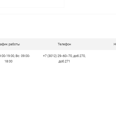
В корзину
 клик
Сравнение
ое
В наличии
рафик работы
Телефон
Н
:00-19:00, Вс: 09:00-
+7 (3012) 29‒60‒70, доб.270,
18:00
доб.271