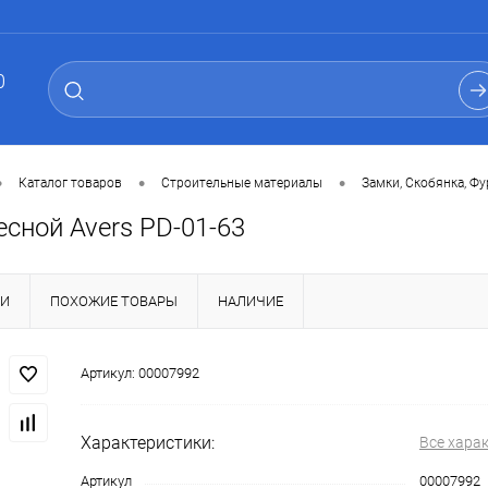
0
•
•
•
Каталог товаров
Строительные материалы
Замки, Скобянка, Ф
сной Avers PD-01-63
КИ
ПОХОЖИЕ ТОВАРЫ
НАЛИЧИЕ
Артикул:
00007992
Характеристики:
Все хара
Артикул
00007992