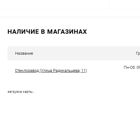
В корзину
НАЛИЧИЕ В МАГАЗИНАХ
Купить в 1 клик
Сравнение
Купить в 1
В избранное
В наличии
В избранн
Название
Г
Пн-Сб: 09
Стеклозавод (​Улица Радикальцева, 11)
загрузка карты...