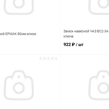
Замок навесной ЧАЗ BC2-3А 
ной ЕРМАК 80мм алюм.
ключа
922 ₽
/ шт
В корзину
В корз
 клик
Сравнение
Купить в 1 клик
ое
В наличии
В избранное