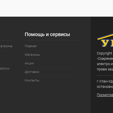
Помощь и сервисы
магазина
Главная
Copyright
Магазины
-Совреме
Акции
электро и
аботки
права за
Доставка
Контакты
г.Улан-Уд
остановк
Посмотре