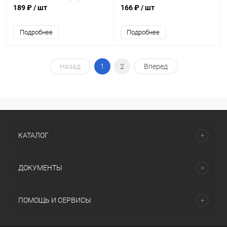
прозрачный 85мл.
189 ₽
/ шт
166 ₽
/ шт
Подробнее
Подробнее
Назад
1
2
Вперед
КАТАЛОГ
ДОКУМЕНТЫ
ПОМОЩЬ И СЕРВИСЫ