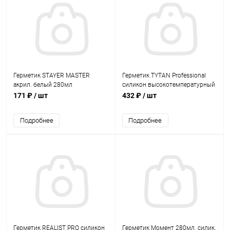
Герметик STAYER MASTER
Герметик TYTAN Professional
акрил. белый 280мл
силикон высокотемпературный
красный 280мл. (12)
171 ₽
/ шт
432 ₽
/ шт
Подробнее
Подробнее
Герметик REALIST PRO силикон
Герметик Момент 280мл. силик.