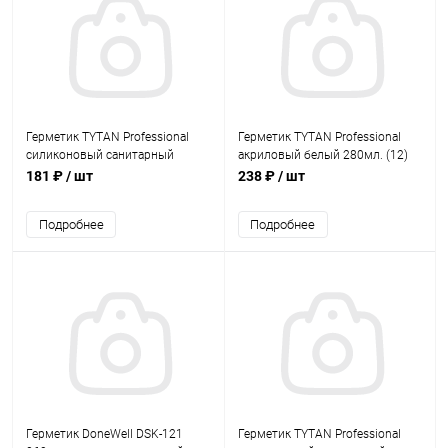
Герметик TYTAN Professional
Герметик TYTAN Professional
силиконовый санитарный
акриловый белый 280мл. (12)
прозрачный 85мл. (60)
181 ₽
/ шт
238 ₽
/ шт
Подробнее
Подробнее
Герметик DoneWell DSK-121
Герметик TYTAN Professional