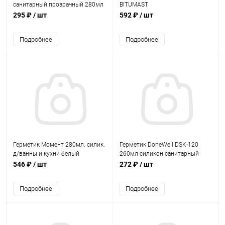
санитарный прозрачный 280мл
BITUMAST
295 ₽
/ шт
592 ₽
/ шт
Подробнее
Подробнее
Герметик Момент 280мл. силик.
Герметик DoneWell DSK-120
д/ванны и кухни белый
260мл силикон санитарный
прозрачный
546 ₽
/ шт
272 ₽
/ шт
Подробнее
Подробнее