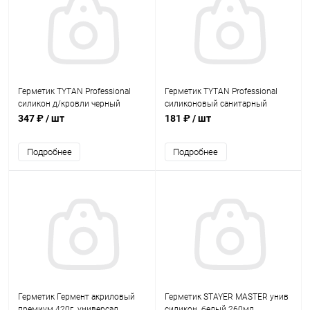
Герметик TYTAN Professional
Герметик TYTAN Professional
силикон д/кровли черный
силиконовый санитарный
310мл. (12)
белый 85мл. (60)
347 ₽
/ шт
181 ₽
/ шт
Подробнее
Подробнее
Герметик Гермент акриловый
Герметик STAYER MASTER унив
премиум 420г. универсал.
силикон. белый 260мл.