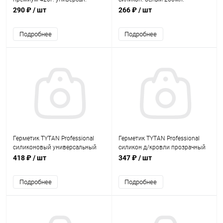
белый
290 ₽
/ шт
266 ₽
/ шт
Подробнее
Подробнее
Герметик TYTAN Professional
Герметик TYTAN Professional
силиконовый универсальный
силикон д/кровли прозрачный
белый 280мл.
310мл. (12)
418 ₽
/ шт
347 ₽
/ шт
Подробнее
Подробнее