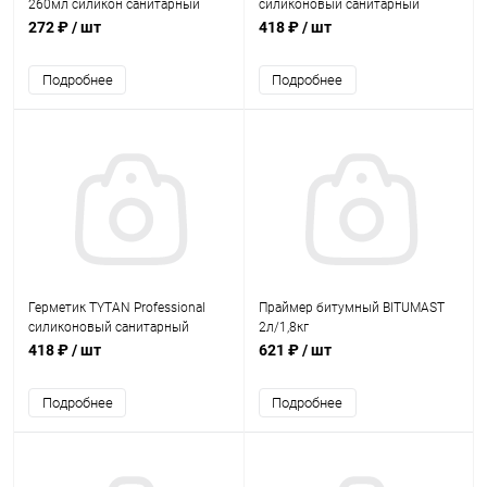
260мл силикон санитарный
силиконовый санитарный
белый
прозрачный 280мл. (12)
272 ₽
/ шт
418 ₽
/ шт
Подробнее
Подробнее
Герметик TYTAN Professional
Праймер битумный BITUMAST
силиконовый санитарный
2л/1,8кг
белый 280мл. (12)
418 ₽
/ шт
621 ₽
/ шт
Подробнее
Подробнее