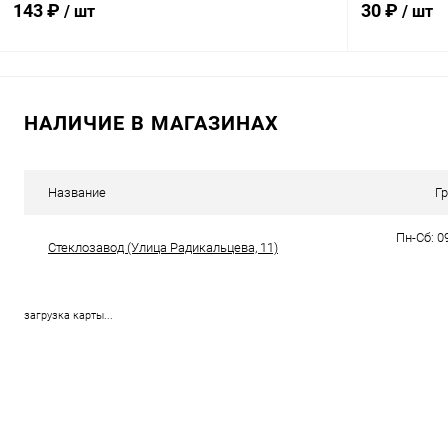
143 ₽
30 ₽
/ шт
/ шт
В корзину
НАЛИЧИЕ В МАГАЗИНАХ
Купить в 1 клик
Сравнение
Купить в 1
В избранное
В наличии
В избранн
Название
Г
Пн-Сб: 09
Стеклозавод (​Улица Радикальцева, 11)
загрузка карты...