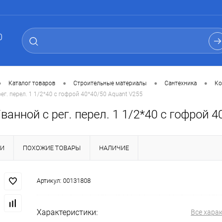
0
•
•
•
•
Каталог товаров
Строительные материалы
Сантехника
Ко
ег. перел. 1 1/2*40 с гофрой 40*40/50 Aquant V255
ванной с рег. перел. 1 1/2*40 с гофрой 
КИ
ПОХОЖИЕ ТОВАРЫ
НАЛИЧИЕ
Артикул:
00131808
Характеристики:
Все хара