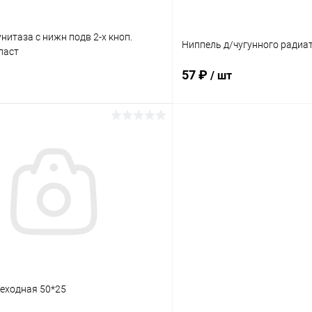
нитаза с нижн подв 2-х кноп.
Ниппель д/чугунного радиа
ласт
57 ₽
/ шт
В корзину
В корз
 клик
Сравнение
Купить в 1 клик
ое
В наличии
В избранное
еходная 50*25