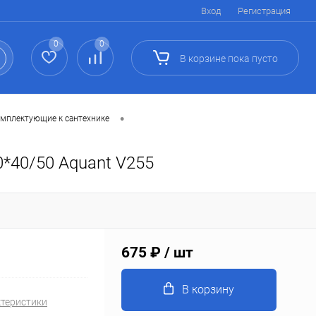
Вход
Регистрация
0
0
В корзине
пока
пусто
•
мплектующие к сантехнике
40*40/50 Aquant V255
675 ₽
/ шт
В корзину
ктеристики