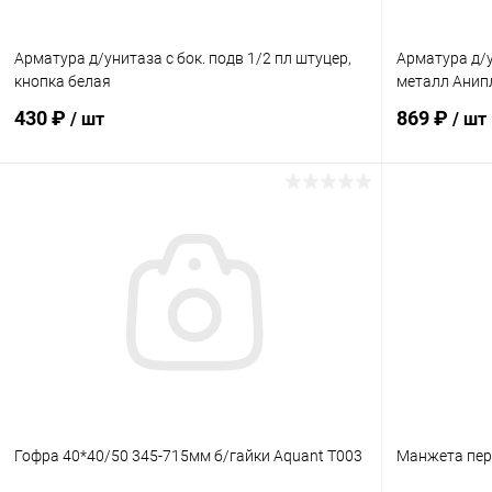
Арматура д/унитаза с бок. подв 1/2 пл штуцер,
Арматура д/у
кнопка белая
металл Анип
430 ₽
869 ₽
/ шт
/ шт
В корзину
Купить в 1 клик
Сравнение
Купить в 1
В избранное
В наличии
В избранн
Гофра 40*40/50 345-715мм б/гайки Aquant T003
Манжета пер