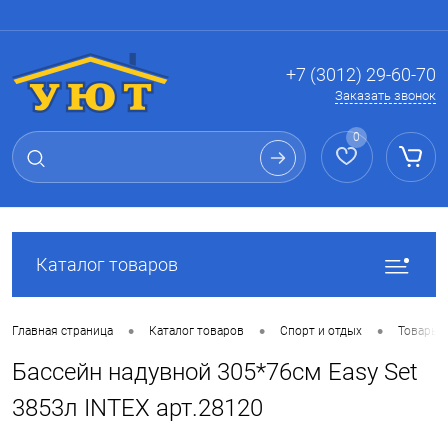
Вход
Регистрация
+7 (3012) 29-60-70
Заказать звонок
0
Каталог товаров
•
•
•
Главная страница
Каталог товаров
Спорт и отдых
Товары 
Бассейн надувной 305*76см Easy Set
3853л INTEX арт.28120