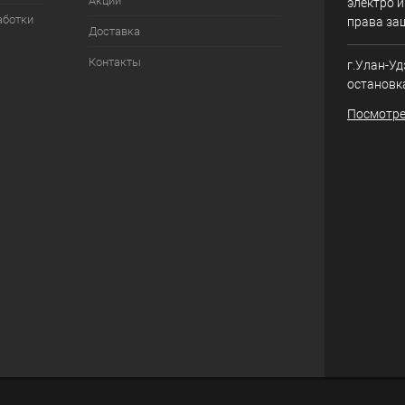
Акции
электро и
аботки
права за
Доставка
Контакты
г.Улан-Уд
остановк
Посмотре