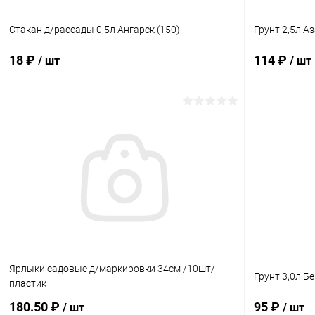
Стакан д/рассады 0,5л Ангарск (150)
Грунт 2,5л А
18 ₽
114 ₽
/ шт
/ шт
В корзину
Купить в 1 клик
Сравнение
Купить в 1
В избранное
В наличии
В избранн
Ярлыки садовые д/маркировки 34см /10шт/
Грунт 3,0л Б
пластик
180.50 ₽
95 ₽
/ шт
/ шт