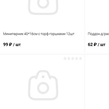
Минипарник 40*16см с торф горшками 12шт
Поддон д/рас
99 ₽
62 ₽
/ шт
/ шт
В корзину
Купить в 1 клик
Сравнение
Купить в 1
В избранное
В наличии
В избранн