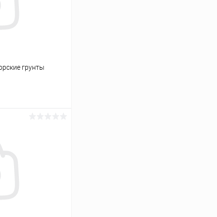
орские грунты
ину
Сравнение
В наличии