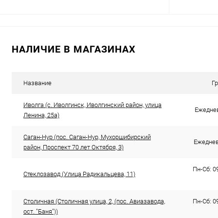
В корзину
НАЛИЧИЕ В МАГАЗИНАХ
Купить в 1 клик
К сравнению
Купить в 1
В избранное
В наличии
В избранн
Название
Г
Иволга (с. Иволгинск, Иволгинский район, улица
Ежеднев
Ленина, 25а​)
Саган-Нур (пос. Саган-Нур, Мухоршибирский
Ежедневн
район, Проспект 70 лет Октября, 3)
Пн-Сб: 09
Стеклозавод (​Улица Радикальцева, 11)
Столичная (Столичная улица, 2, ​(пос. Авиазавода,
Пн-Сб: 09
ост. "Баня"))