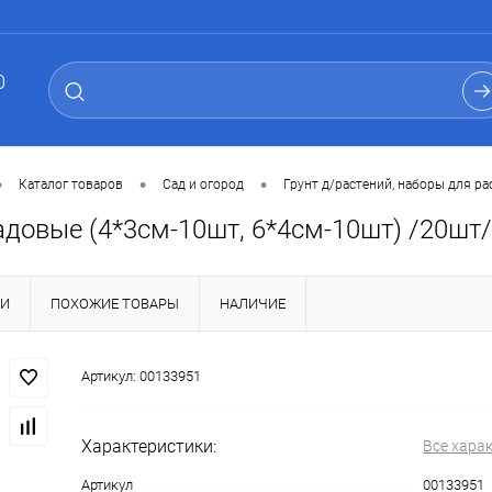
0
•
•
•
Каталог товаров
Сад и огород
Грунт д/растений, наборы для р
довые (4*3см-10шт, 6*4см-10шт) /20шт/
КИ
ПОХОЖИЕ ТОВАРЫ
НАЛИЧИЕ
Артикул:
00133951
Характеристики:
Все хара
Артикул
00133951