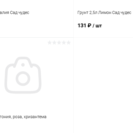
залия Сад чудес
Грунт 2,5л Лимон Сад чудес
131 ₽
/ шт
В корзину
В корз
 клик
Сравнение
Купить в 1 клик
ое
В наличии
В избранное
егония, роза, хризантема