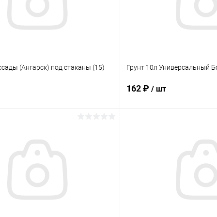
сады (Ангарск) под стаканы (15)
Грунт 10л Универсальный Б
162 ₽
/ шт
В корзину
В корз
 клик
Сравнение
Купить в 1 клик
ое
В наличии
В избранное