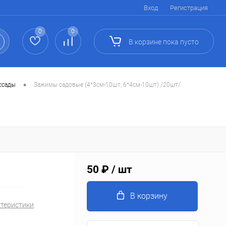
Вход
Регистрация
0
0
В корзине
пока
пусто
•
ассады
Зажимы садовые (4*3см-10шт, 6*4см-10шт) /20шт/
50 ₽
/ шт
В корзину
ктеристики