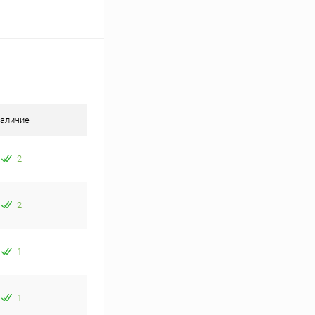
аличие
2
2
1
1