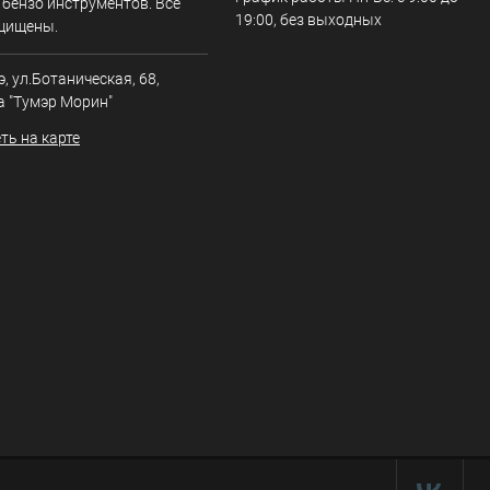
 бензо инструментов. Все
19:00, без выходных
щищены.
э, ул.Ботаническая, 68,
а "Тумэр Морин"
ть на карте