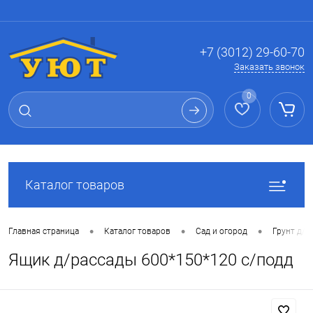
Вход
Регистрация
+7 (3012) 29-60-70
Заказать звонок
0
Каталог товаров
•
•
•
Главная страница
Каталог товаров
Сад и огород
Грунт д/р
Ящик д/рассады 600*150*120 с/подд