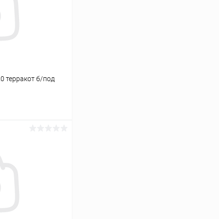
0 терракот б/под
ину
Сравнение
В наличии