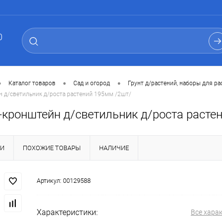
0
•
•
•
Каталог товаров
Сад и огород
Грунт д/растений, наборы для р
 д/светильник д/роста растений 195мм /2шт/
-кронштейн д/светильник д/роста расте
КИ
ПОХОЖИЕ ТОВАРЫ
НАЛИЧИЕ
Артикул:
00129588
Характеристики:
Все хара