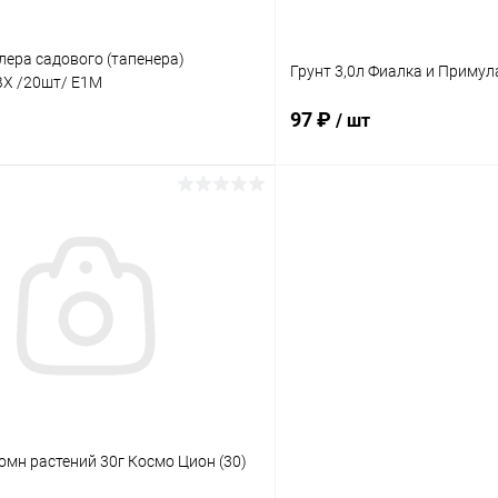
лера садового (тапенера)
Грунт 3,0л Фиалка и Приму
Х /20шт/ E1M
97 ₽
/ шт
В корзину
В корз
 клик
Сравнение
Купить в 1 клик
ое
В наличии
В избранное
омн растений 30г Космо Цион (30)