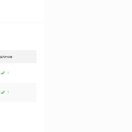
аличие
1
1