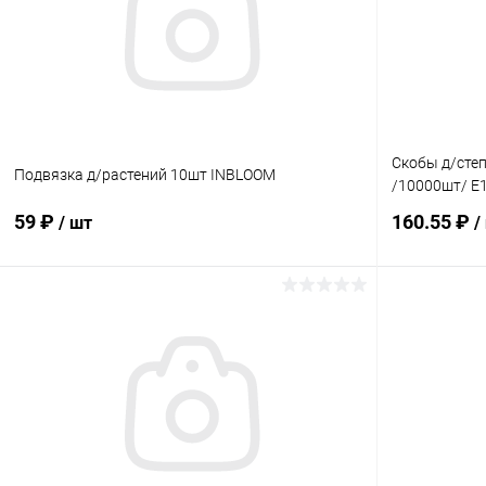
Скобы д/степ
Подвязка д/растений 10шт INBLOOM
/10000шт/ E
59 ₽
160.55 ₽
/ шт
/
В корзину
Купить в 1 клик
Сравнение
Купить в 1
В избранное
В наличии
В избранн