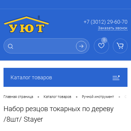
Вход
Регистрация
+7 (3012) 29-60-70
Заказать звонок
0
Каталог товаров
•
•
•
Главная страница
Каталог товаров
Ручной инструмент
Сто
Набор резцов токарных по дереву
/8шт/ Stayer