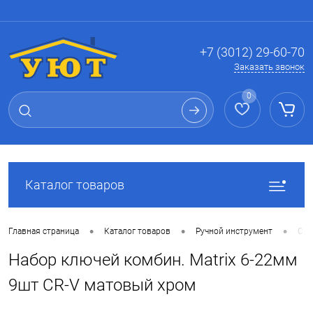
Вход
Регистрация
+7 (3012) 29-60-70
Заказать звонок
0
Каталог товаров
•
•
•
Главная страница
Каталог товаров
Ручной инструмент
Сле
Набор ключей комбин. Matrix 6-22мм
9шт CR-V матовый хром