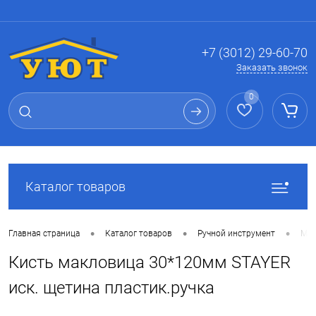
Вход
Регистрация
+7 (3012) 29-60-70
Заказать звонок
0
Каталог товаров
•
•
•
Главная страница
Каталог товаров
Ручной инструмент
Мал
Кисть макловица 30*120мм STAYER
иск. щетина пластик.ручка