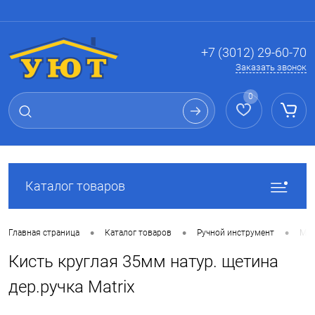
Вход
Регистрация
+7 (3012) 29-60-70
Заказать звонок
0
Каталог товаров
•
•
•
Главная страница
Каталог товаров
Ручной инструмент
Мал
Кисть круглая 35мм натур. щетина
дер.ручка Matrix