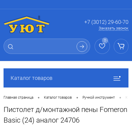
Вход
Регистрация
+7 (3012) 29-60-70
Заказать звонок
0
Каталог товаров
•
•
•
Главная страница
Каталог товаров
Ручной инструмент
Кре
Пистолет д/монтажной пены Fomeron
Basic (24) аналог 24706