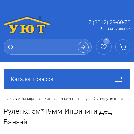
Вход
Регистрация
+7 (3012) 29-60-70
Заказать звонок
0
Каталог товаров
•
•
•
Главная страница
Каталог товаров
Ручной инструмент
Изм
Рулетка 5м*19мм Инфинити Дед
Банзай