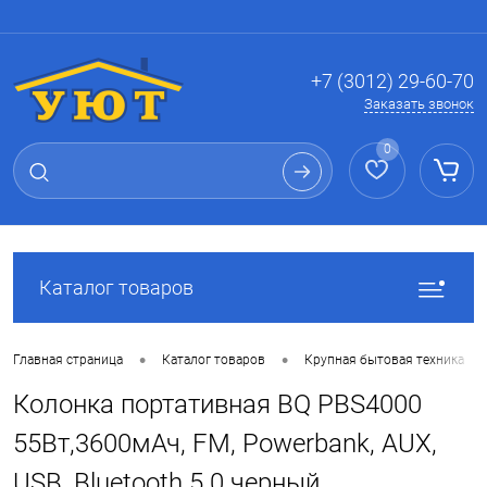
Вход
Регистрация
+7 (3012) 29-60-70
Заказать звонок
0
Каталог товаров
•
•
•
Главная страница
Каталог товаров
Крупная бытовая техника
Колонка портативная BQ PBS4000
55Вт,3600мАч, FM, Powerbank, AUX,
USB, Bluetooth 5.0 черный